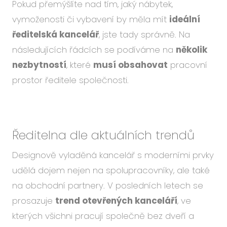
Pokud přemýšlíte nad tím, jaký nábytek,
Událo
vymoženosti či vybavení by měla mít
ideální
Podc
ředitelská kancelář
, jste tady správně. Na
O ná
následujících řádcích se podíváme na
několik
Blog
nezbytností
, které
musí obsahovat
pracovní
Karié
prostor ředitele společnosti.
CS
EN
Ředitelna dle aktuálních trendů
Designově vyladěná kancelář s moderními prvky
udělá dojem nejen na spolupracovníky, ale také
na obchodní partnery. V posledních letech se
prosazuje
trend otevřených kanceláří
, ve
kterých všichni pracují společně bez dveří a