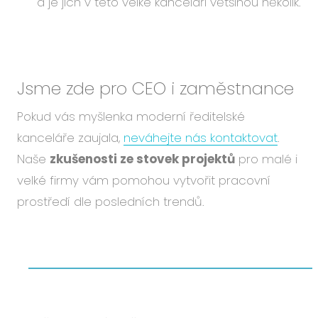
a je jich v této velké kanceláři většinou několik.
Jsme zde pro CEO i zaměstnance
Pokud vás myšlenka moderní ředitelské
kanceláře zaujala,
neváhejte nás kontaktovat
.
Naše
zkušenosti ze stovek projektů
pro malé i
velké firmy vám pomohou vytvořit pracovní
prostředí dle posledních trendů.