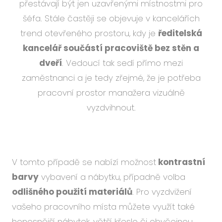
přestávají být jen uzavřenými místnostmi pro
šéfa. Stále častěji se objevuje v kancelářích
trend otevřeného prostoru, kdy je
ředitelská
kancelář součástí pracoviště bez stěn a
dveří
. Vedoucí tak sedí přímo mezi
zaměstnanci a je tedy zřejmé, že je potřeba
pracovní prostor manažera vizuálně
vyzdvihnout.
V tomto případě se nabízí možnost
kontrastní
barvy
vybavení a nábytku, případně volba
odlišného použití materiálů
. Pro vyzdvižení
vašeho pracovního místa můžete využít také
honosnější nábytek, větší křeslo či obyčejnou