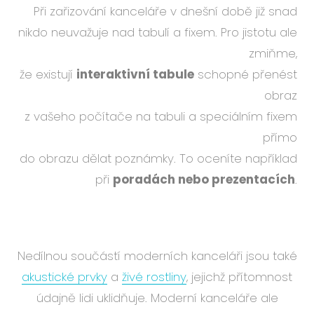
Při zařizování kanceláře v dnešní době již snad
nikdo neuvažuje nad tabulí a fixem. Pro jistotu ale
zmiňme,
že existují
interaktivní tabule
schopné přenést
obraz
z vašeho počítače na tabuli a speciálním fixem
přímo
do obrazu dělat poznámky. To oceníte například
při
poradách nebo prezentacích
.
Nedílnou součástí moderních kanceláři jsou také
akustické prvky
a
živé rostliny
, jejichž přítomnost
údajně lidi uklidňuje. Moderní kanceláře ale