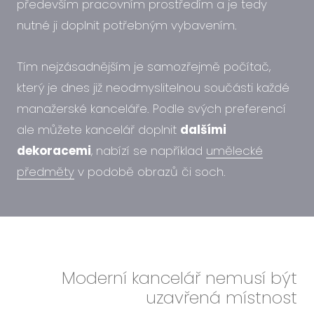
především pracovním prostředím a je tedy
nutné ji doplnit potřebným vybavením.
Tím nejzásadnějším je samozřejmě počítač,
který je dnes již neodmyslitelnou součásti každé
manažerské kanceláře. Podle svých preferencí
ale můžete kancelář doplnit
dalšími
dekoracemi
, nabízí se například
umělecké
předměty
v podobě obrazů či soch.
Moderní kancelář nemusí být
uzavřená místnost