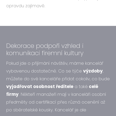
opravdu zajímavě.
Dekorace podpoří vzhled i
komunikaci firemní kultury
Pokud jde o přijímání návštěv, máme kancelář
vybavenou dostatečně. Co se týče
výzdoby
,
můžete do své kanceláře přidat cokoliv, co bude
vyjadřovat osobnost ředitele
a také
celé
firmy
. Někteří manažeři mají v kanceláři osobní
předměty od certifikací přes různá ocenění až
po sběratelské kousky. Kancelář je ale