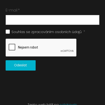
E-mail
*
*
Souhlas se zpracováním
osobních údajů
Odeslat
Tento web běží na
solidpixels.