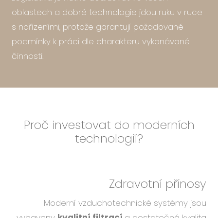
oblastech a dobré technologie jdou ruku v ruce
s nařízeními, protože garantují požadované
podmínky k práci dle charakteru vykonávané
činnosti.
Proč investovat do moderních
technologií?
Zdravotní přínosy
Moderní vzduchotechnické systémy jsou
vybaveny
kvalitní filtrací
a dostatečná kvalita