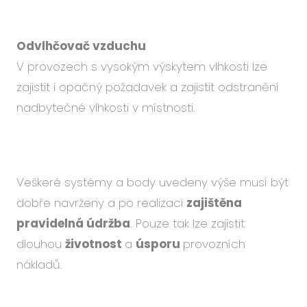
Odvlhčovač vzduchu
V provozech s vysokým výskytem vlhkosti lze
zajistit i opačný požadavek a zajistit odstranění
nadbytečné vlhkosti v místnosti.
Veškeré systémy a body uvedeny výše musí být
dobře navrženy a po realizaci
zajištěna
pravidelná údržba
. Pouze tak lze zajistit
dlouhou
životnost
a
úsporu
provozních
nákladů.