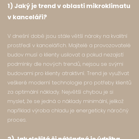
1) Jaký je trend v oblasti mikroklimatu
v kanceláři?
V dnešní době jsou stále
větší nároky na kvalitní
prostředí v kancelářích. Majitelé a provozovatelé
budov musí o klienty usilovat a pokud nezajistí
podmínky dle nových trendů, nejsou se svými
budovami pro klienty atraktivní. Trend je využívat
veškeré moderní technologie pro potřeby klientů
za optimální náklady. Největší chybou je si
myslet, že se jedná o náklady minimální, jelikož
například výroba chladu je energeticky náročný
proces.