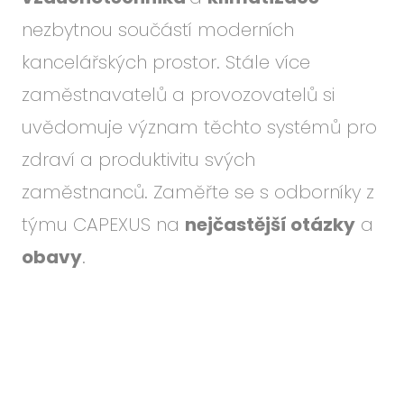
Událo
nezbytnou součástí moderních
Podc
kancelářských prostor. Stále více
O ná
zaměstnavatelů a provozovatelů si
Blog
uvědomuje význam těchto systémů pro
Karié
zdraví a produktivitu svých
zaměstnanců. Zaměřte se s odborníky z
CS
EN
týmu CAPEXUS na
nejčastější otázky
a
obavy
.