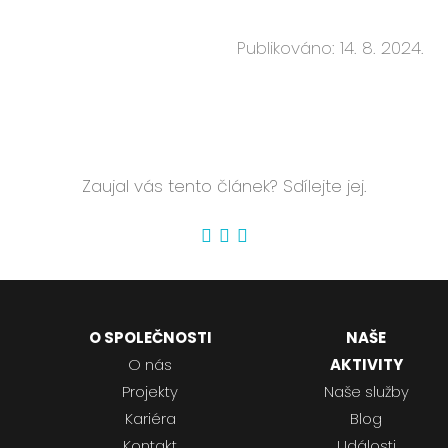
Publikováno: 14. 8. 2024.
Zaujal vás tento článek? Sdílejte jej.
O SPOLEČNOSTI
NAŠE
O nás
AKTIVITY
Projekty
Naše služby
Kariéra
Blog
Kontakt
Události