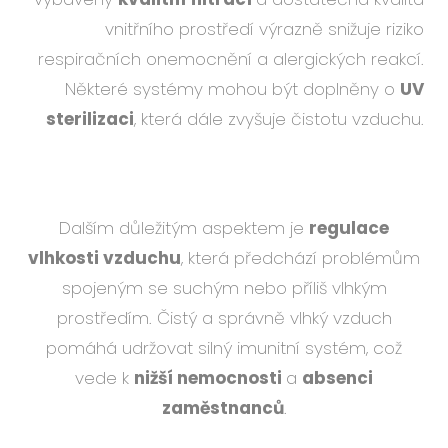
vnitřního prostředí výrazně snižuje riziko
respiračních onemocnění a alergických reakcí.
Některé systémy mohou být doplněny o
UV
sterilizaci
, která dále zvyšuje čistotu vzduchu.
Dalším důležitým aspektem je
regulace
vlhkosti vzduchu
, která předchází problémům
spojeným se suchým nebo příliš vlhkým
prostředím. Čistý a správně vlhký vzduch
pomáhá udržovat silný imunitní systém, což
vede k
nižší nemocnosti
a
absenci
zaměstnanců
.