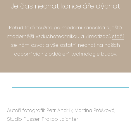
Je čas nechat kanceláře dýchat
Pokud také toužíte po moderní kanceláři s ještě
modernější vzduchotechnikou a klimatizací,
stačí
se nám ozvat
a vše ostatní nechat na našich
odbornících z oddělení
technologie budov
.
Autoři fotografií: Petr Andrlík, Martina Prášková,
Studio Flusser, Prokop Laichter