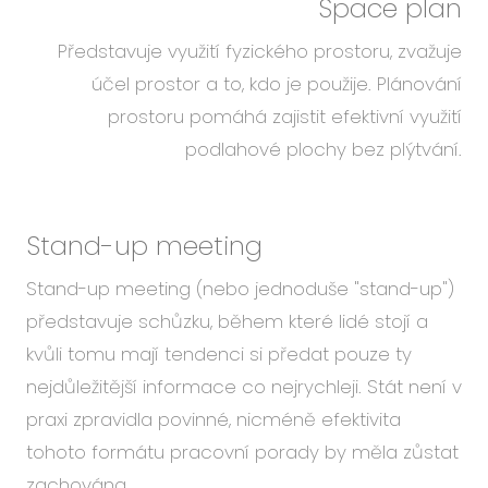
Space plan
Představuje využití fyzického prostoru, zvažuje
účel prostor a to, kdo je použije. Plánování
prostoru pomáhá zajistit efektivní využití
podlahové plochy bez plýtvání.
Stand-up meeting
Stand-up meeting (nebo jednoduše "stand-up")
představuje schůzku, během které lidé stojí a
kvůli tomu mají tendenci si předat pouze ty
nejdůležitější informace co nejrychleji. Stát není v
praxi zpravidla povinné, nicméně efektivita
tohoto formátu pracovní porady by měla zůstat
zachována.