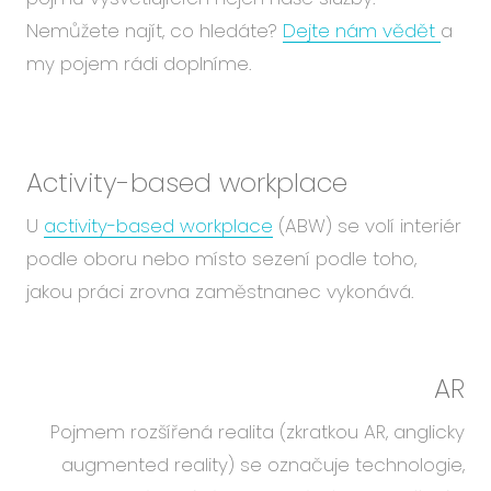
Událo
Nemůžete najít, co hledáte?
Dejte nám vědět
a
Podc
my pojem rádi doplníme.
O ná
Blog
Karié
Activity-based workplace
U
activity-based workplace
(ABW) se volí interiér
podle oboru nebo místo sezení podle toho,
CS
EN
jakou práci zrovna zaměstnanec vykonává.
AR
Pojmem rozšířená realita (zkratkou AR, anglicky
augmented reality) se označuje technologie,