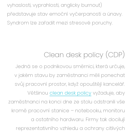
vyhaslosti, vyprahlosti, anglicky burnout)
představuje stav emoční vyčerpanosti a únavy.
Syndrom lze zařadit mezi stresové poruchy.
Clean desk policy (CDP)
Jedná se o podnikovou směrnici, která určuje,
v jakém stavu by zaměstnanci měli ponechat
svůj pracovní prostor, když opouštějí kancelář.
Většinou
clean desk policy
vyžaduje, aby
zaměstnanci na konci dne ze stolu odstranili vše
kromě pracovní stanice – notebooku, monitoru
a ostatního hardwaru. Firmy tak docilují
reprezentativního vzhledu a ochrany citlivých