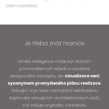
zatím zaostává.
Je třeba znát hranice
Umělá inteligence může být dobrým
pomocníkem při rešerši a vytváření
designového konceptu, ale
vizualizace není
synonymem promyšleného plánu realizace
.
Stávající AI je navíc náchylná k nekritickému
kopírování stávajících architektonických stylů,
což snižuje originalitu a kreativitu.