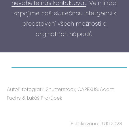
neváhejte nás kontaktovat
. Velmi rádi
zapojíme naši skutečnou inteligenci k
představení všech možností a
originálních nápadů.
Autoři fotografií: Shutterstock, CAPEXUS, Adam
Fuchs & Lukáš Prokůpek
Publikováno: 16.10.2023