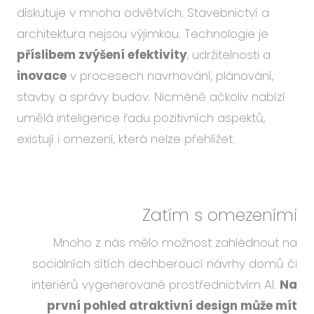
Událo
diskutuje v mnoha odvětvích. Stavebnictví a
Podc
architektura nejsou výjimkou. Technologie je
příslibem zvýšení efektivity
, udržitelnosti a
O ná
inovace
v procesech navrhování, plánování,
Blog
stavby a správy budov. Nicméně ačkoliv nabízí
Karié
umělá inteligence řadu pozitivních aspektů,
existují i omezení, která nelze přehlížet.
CS
EN
Zatím s omezeními
Mnoho z nás mělo možnost zahlédnout na
sociálních sítích dechberoucí návrhy domů či
interiérů vygenerované prostřednictvím AI.
Na
první pohled atraktivní design může mít