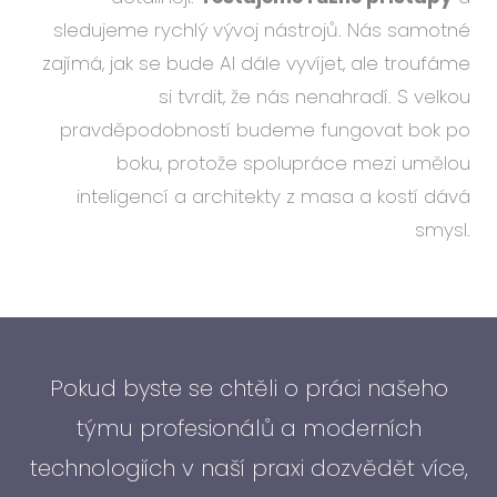
sledujeme rychlý vývoj nástrojů. Nás samotné
zajímá, jak se bude AI dále vyvíjet, ale troufáme
si tvrdit, že nás nenahradí. S velkou
pravděpodobností budeme fungovat bok po
boku, protože spolupráce mezi umělou
inteligencí a architekty z masa a kostí dává
smysl.
Pokud byste se chtěli o práci našeho
týmu profesionálů a moderních
technologiích v naší praxi dozvědět více,