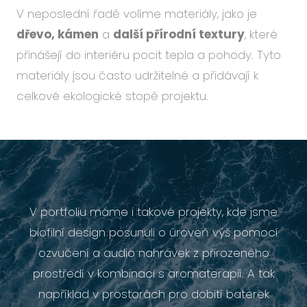
V neposlední řadě volíme materiály, jako je
dřevo, kámen
a
další přírodní textury
, které
přinášejí do interiéru pocit tepla a pohody. Tyto
materiály jsou často udržitelné a přidávají k
celkové ekologické stopě projektu.
V portfoliu máme i takové projekty, kde jsme
biofilní design posunuli o úroveň výš pomocí
ozvučení a audio nahrávek z přirozeného
prostředí v kombinaci s aromaterapií. A tak
například v prostorách pro dobití baterek