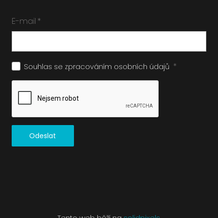
E-mail
*
*
Souhlas se zpracováním
osobních údajů
Odeslat
Tento web běží na
solidpixels.