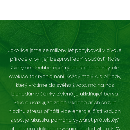
Jako lidé jsme se miliony let pohybovali v divoké
přírodě a byli její bezprostřední součástí. Naše
životy se dechberoucí rychlostí proměnily, ale
evoluce tak rychlá není. Každý malý kus přírody,
který vrátíme do svého života, má na nás
blahodárné účinky. Zelená je uklidňující barva.
Studie ukazují, že zeleň v kancelářích snižuje
hladinu stresu, přináší více energie, čistí vzduch,
zlepšuje akustiku, pomáhá vytvářet přátelštější
atmosféru, dokonce zvyšuje produktivitu o 15 %.