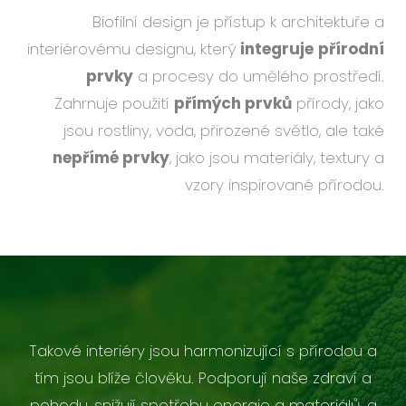
Biofilní design je přístup k architektuře a
interiérovému designu, který
integruje
přírodní
prvky
a procesy do umělého prostředí.
Zahrnuje použití
přímých prvků
přírody, jako
jsou rostliny, voda, přirozené světlo, ale také
nepřímé prvky
, jako jsou materiály, textury a
vzory inspirované přírodou.
Takové interiéry jsou harmonizující s přírodou a
tím jsou blíže člověku. Podporují naše zdraví a
pohodu, snižují spotřebu energie a materiálů, a