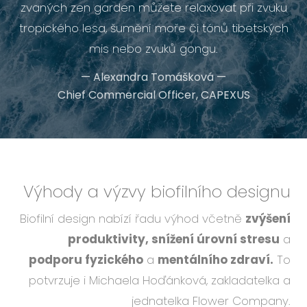
zvaných zen garden můžete relaxovat při zvuku
tropického lesa, šumění moře či tónů tibetských
mis nebo zvuků gongu.
—
Alexandra Tomášková
—
Chief Commercial Officer, CAPEXUS
Výhody a výzvy biofilního designu
Biofilní design nabízí řadu výhod včetně
zvýšení
produktivity, snížení úrovní stresu
a
podporu fyzického
a
mentálního zdraví.
To
potvrzuje i Michaela Hoďánková, zakladatelka a
jednatelka Flower Company.