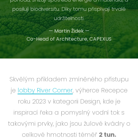
posilují biodiversitu. Díky tomu přispívají trvalé
udržitelnosti.
—
Martin Židek
—
Co-Head of Architecture, CAPEXUS
Skvělým příkladem zmíněného přístupu
je
lobby River Corner
, výherce Recepce
roku 2023 v kategorii Design, kde je
inspirací řeka a pomyslný vodní tok s
takovými prvky, jako jsou žulové kvádry o
celkové hmotnosti téměř
2 tun.