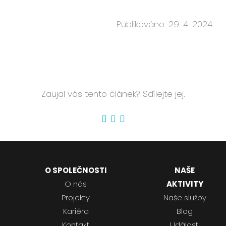
Publikováno: 29. 4. 2024.
Zaujal vás tento článek? Sdílejte jej.
O SPOLEČNOSTI
NAŠE
O nás
AKTIVITY
Projekty
Naše služby
Kariéra
Blog
Kontakt
Události