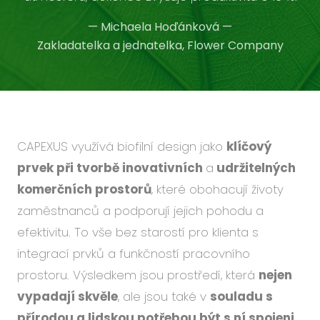
—
Michaela Hoďánková
—
Zakladatelka a jednatelka, Flower Company
CAPEXUS využívá biofilní design jako
klíčový
prvek při tvorbě inovativních
a
udržitelných
komerčních prostorů
, které obohacují životy
zaměstnanců a podporují jejich pohodu a
efektivitu. To vše bez starostí pro klienta s
integrací prvků a funkčností pracovního
prostoru. Výsledkem jsou prostředí, která
nejen
vypadají skvěle
, ale jsou také v
souladu s
přírodou a lidskou potřebou být s ní spojeni.