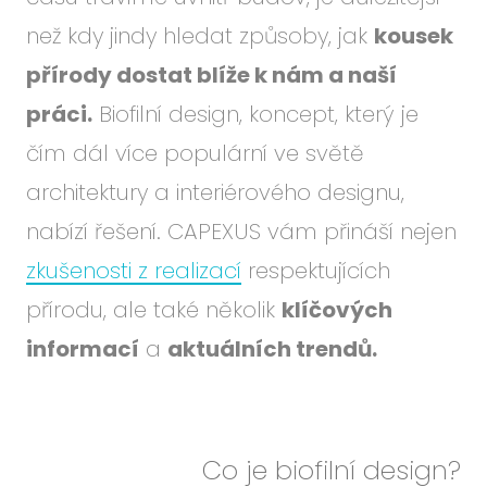
Událo
než kdy jindy hledat způsoby, jak
kousek
Podc
přírody dostat blíže k nám a naší
O ná
práci.
Biofilní design, koncept, který je
Blog
čím dál více populární ve světě
Karié
architektury a interiérového designu,
nabízí řešení. CAPEXUS vám přináší nejen
CS
EN
zkušenosti z realizací
respektujících
přírodu, ale také několik
klíčových
informací
a
aktuálních trendů.
Co je biofilní design?