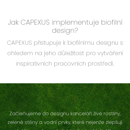
Jak CAPEXUS implementuje biofilní
design?
CAPEXUS přistupuje k biofilnímu designu s
ohledem na jeho důležitost pro vytváření
inspirativních pracovních prostředí.
Začleňujeme do designu kanceláří živé rostliny,
zelené stěny a vodní prvky, které nejenže zlepšují