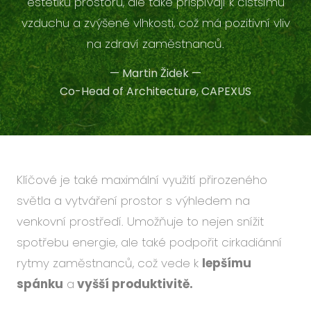
estetiku prostoru, ale také přispívají k čistšímu
vzduchu a zvýšené vlhkosti, což má pozitivní vliv
na zdraví zaměstnanců.
—
Martin Židek
—
Co-Head of Architecture, CAPEXUS
Klíčové je také maximální využití přirozeného
světla a vytváření prostor s výhledem na
venkovní prostředí. Umožňuje to nejen snížit
spotřebu energie, ale také podpořit cirkadiánní
rytmy zaměstnanců, což vede k
lepšímu
spánku
a
vyšší produktivitě.