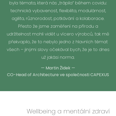
byla témata, která nás „trápila“ během covidu:
technická vybavenost, flexibilita, modulárnost,
agilita, různorodost, potkávání a kolaborace.
Přesto že jsme zaměření na přírodu a
udržitelnost mohli vidět u vícero výrobců, tak mě
překvapilo, že to nebylo jedno z hlavních témat
všech – jinými slovy očekával bych, že je to dnes
už jakási norma.
—
Martin Židek
—
CO-Head of Architecture ve společnosti CAPEXUS
Wellbeing a
mentální zdraví