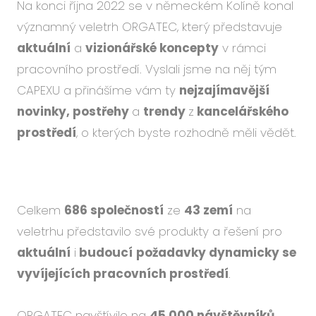
Na konci října 2022 se v německém Kolíně konal
Událo
významný veletrh ORGATEC, který představuje
Podc
aktuální
a
vizionářské koncepty
v rámci
O ná
pracovního prostředí. Vyslali jsme na něj tým
Blog
CAPEXU a přinášíme vám ty
nejzajímavější
Karié
novinky, postřehy
a
trendy
z
kancelářského
prostředí
, o kterých byste rozhodně měli vědět.
CS
EN
Celkem
686 společností
ze
43 zemí
na
veletrhu představilo své produkty a řešení pro
aktuální
i
budoucí
požadavky dynamicky se
vyvíjejících pracovních prostředí
.
ORGATEC navštívilo na
45 000 návštěvníků