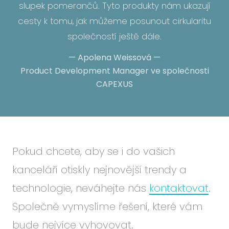
slupek pomerančů. Tyto produkty nám ukazují
cesty k tomu, jak můžeme posunout cirkularitu
společností ještě dále.
—
Apolena Weissová
—
Product Development Manager ve společnosti
CAPEXUS
Pokud chcete, aby se i do vašich
kanceláří otiskly nejnovější trendy a
technologie, neváhejte nás
kontaktovat
.
Společně vymyslíme řešení, které vám
bude nejvíce vyhovovat.