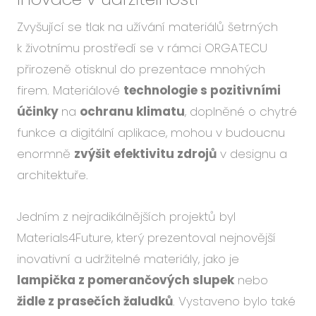
Zvyšující se tlak na užívání materiálů šetrných
k životnímu prostředí se v rámci ORGATECU
přirozeně otisknul do prezentace mnohých
firem. Materiálové
technologie s pozitivními
účinky
na
ochranu klimatu
, doplněné o chytré
funkce a digitální aplikace, mohou v budoucnu
enormně
zvýšit efektivitu zdrojů
v designu a
architektuře.
Jedním z nejradikálnějších projektů byl
Materials4Future, který prezentoval nejnovější
inovativní a udržitelné materiály, jako je
lampička z pomerančových slupek
nebo
židle z prasečích žaludků
. Vystaveno bylo také