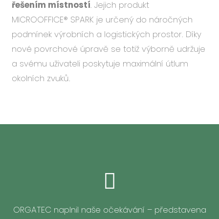
řešením místností
. Jejich produkt
MICROOFFICE® SPARK je určený do náročných
podmínek výrobních a logistických prostor. Díky
nové povrchové úpravě se totiž výborně udržuje
a svému uživateli poskytuje maximální útlum
okolních zvuků.
ORGATEC naplnil naše očekávání – představena