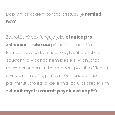
Dobrým příkladem tohoto přístupu je
remind
BOX
.
Zvukotěsný box funguje jako
stanice pro
zklidnění
a
relaxaci
přímo na pracovišti.
Pomocí závěsů lze snadno vytvořit potřebné
soukromí a v pohodlném křesle si vychutnat
relaxační hudbu. Tu lze podpořit použitím VR brýlí
s virtuálními světy, jimiž zaměstnanec během
pár minut „proletí“ a které mají za úkol především
zklidnit mysl
a
zmírnit psychické napětí
.