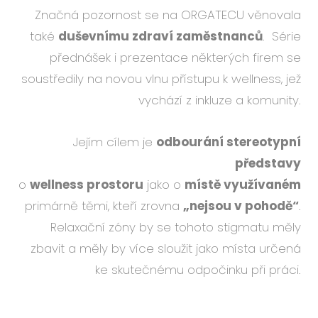
Značná pozornost se na ORGATECU věnovala
také
duševnímu zdraví zaměstnanců
. Série
přednášek i prezentace některých firem se
soustředily na novou vlnu přístupu k wellness, jež
vychází z inkluze a komunity.
Jejím cílem je
odbourání stereotypní
představy
o
wellness prostoru
jako o
místě využívaném
primárně těmi, kteří zrovna
„nejsou v pohodě“
.
Relaxační zóny by se tohoto stigmatu měly
zbavit a měly by více sloužit jako místa určená
ke skutečnému odpočinku při práci.