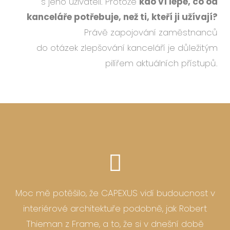
s jeho uživateli. Protože
kdo ví lépe, co od
kanceláře potřebuje, než ti, kteří ji užívají?
Právě zapojování zaměstnanců
do otázek zlepšování kanceláří je důležitým
pilířem aktuálních přístupů.
Moc mě potěšilo, že CAPEXUS vidí budoucnost v
interiérové architektuře podobně, jak Robert
Thieman z Frame, a to, že si v dnešní době