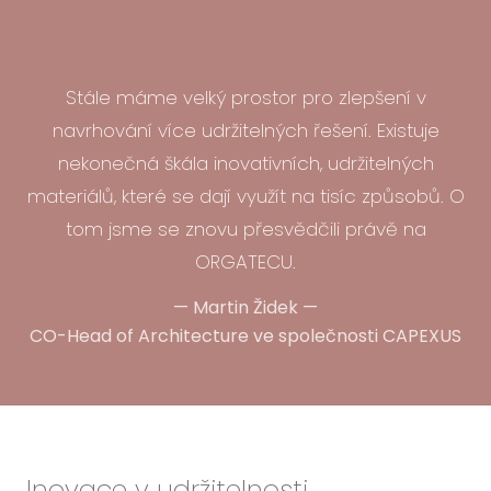
Stále máme velký prostor pro zlepšení v
navrhování více udržitelných řešení. Existuje
nekonečná škála inovativních, udržitelných
materiálů, které se dají využít na tisíc způsobů. O
tom jsme se znovu přesvědčili právě na
ORGATECU.
—
Martin Židek
—
CO-Head of Architecture ve společnosti CAPEXUS
Inovace v udržitelnosti