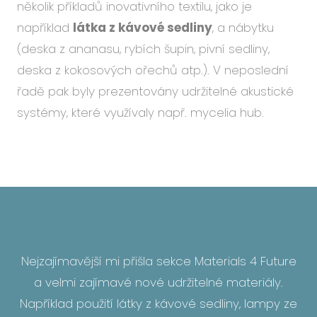
několik příkladů inovativního textilu, jako je
například
látka z kávové sedliny
, a nábytku
(deska z ananasu, rybích šupin, pivní sedliny,
deska z kokosových ořechů atp.). V neposlední
řadě pak byly prezentovány udržitelné akustické
systémy, které využívaly např. mycelia hub.
Nejzajímavější mi přišla sekce Materials 4 Future
a velmi zajímavé nové udržitelné materiály.
Například použití látky z kávové sedliny, lampy ze