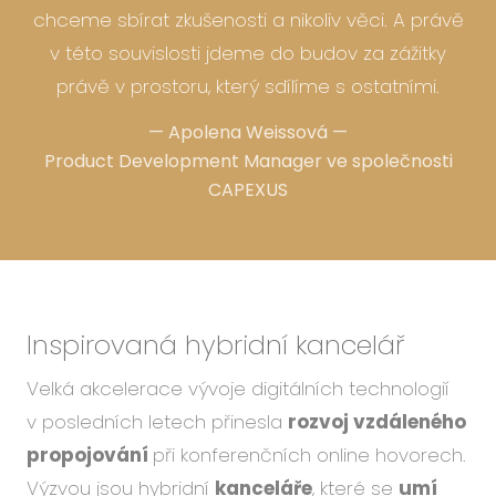
chceme sbírat zkušenosti a nikoliv věci. A právě
v této souvislosti jdeme do budov za zážitky
právě v prostoru, který sdílíme s ostatními.
—
Apolena Weissová
—
Product Development Manager ve společnosti
CAPEXUS
Inspirovaná hybridní kancelář
Velká akcelerace vývoje digitálních technologií
v posledních letech přinesla
rozvoj vzdáleného
propojování
při konferenčních online hovorech.
Výzvou jsou hybridní
kanceláře
, které se
umí