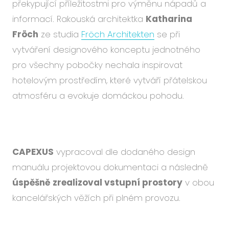
překypující příležitostmi pro výměnu nápadů a
informací. Rakouská architektka
Katharina
Fröch
ze studia
Fröch Architekten
se při
vytváření designového konceptu jednotného
pro všechny pobočky nechala inspirovat
hotelovým prostředím, které vytváří přátelskou
atmosféru a evokuje domáckou pohodu.
CAPEXUS
vypracoval dle dodaného design
manuálu projektovou dokumentaci a následně
úspěšně
zrealizoval vstupní prostory
v obou
kancelářských věžích při plném provozu.