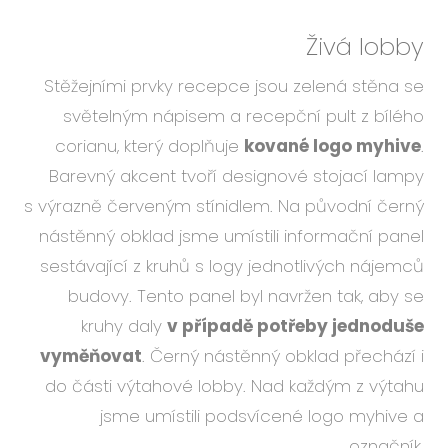
Živá lobby
Stěžejními prvky recepce jsou zelená stěna se
světelným nápisem a recepční pult z bílého
corianu, který doplňuje
kované logo myhive
.
Barevný akcent tvoří designové stojací lampy
s výrazně červeným stínidlem. Na původní černý
nástěnný obklad jsme umístili informační panel
sestávající z kruhů s logy jednotlivých nájemců
budovy. Tento panel byl navržen tak, aby se
kruhy daly
v případě potřeby jednoduše
vyměňovat
. Černý nástěnný obklad přechází i
do části výtahové lobby. Nad každým z výtahu
jsme umístili podsvícené logo myhive a
označník.