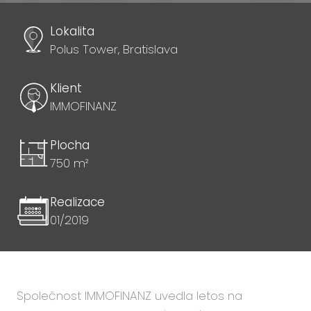
Lokalita
Polus Tower, Bratislava
Klient
IMMOFINANZ
Plocha
750 m²
Realizace
01/2019
Společnost IMMOFINANZ uvedla letos na