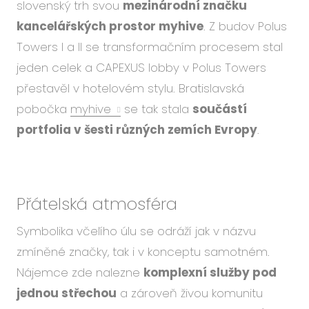
slovenský trh svou
mezinárodní značku
kancelářských prostor myhive
. Z budov Polus
Towers I a II se transformačním procesem stal
jeden celek a CAPEXUS lobby v Polus Towers
přestavěl v hotelovém stylu. Bratislavská
pobočka
myhive
se tak stala
součástí
portfolia v šesti různých zemích Evropy
.
Přátelská atmosféra
Symbolika včelího úlu se odráží jak v názvu
zmíněné značky, tak i v konceptu samotném.
Nájemce zde nalezne
komplexní služby pod
jednou střechou
a zároveň živou komunitu