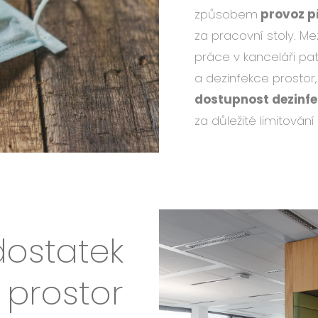
způsobem
provoz p
za pracovní stoly. Mez
práce v kanceláři pat
a dezinfekce prostor
dostupnost dezinfe
za důležité limitová
ostatek
 prostor