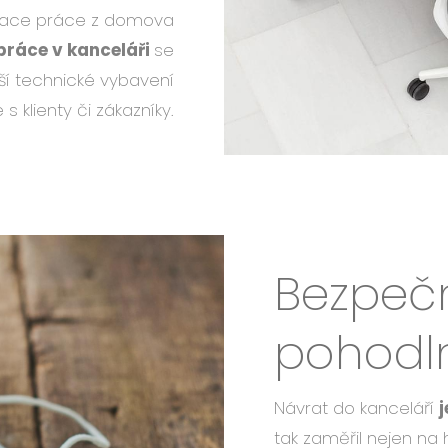
nace práce z domova
práce v kanceláři
se
pší technické vybavení
 klienty či zákazníky.
Bezpeč
pohodl
Návrat do kanceláří
tak zaměřil nejen na 