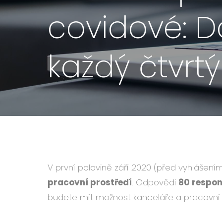
covidové: D
každý čtvr
V první polovině září 2020 (před vyhláše
pracovní prostředí
. Odpovědi
80 respo
budete mít možnost kanceláře a pracovní