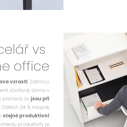
celář vs
 office
va vzrostl
. Zatímco
enti zůstávají doma v
k přiznává, že
jsou při
. Dalších 24 % naopak
ch
stejně produktivní
pohledu produktivity je