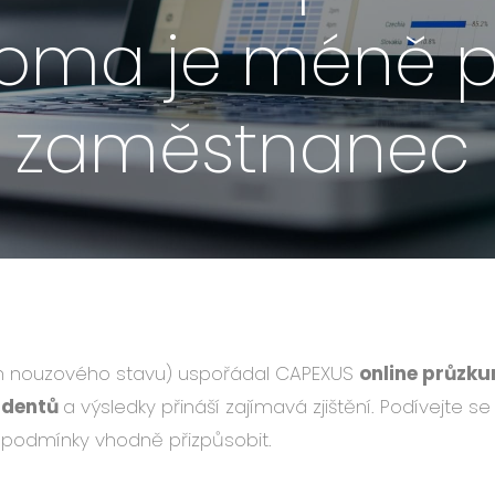
oma je méně pr
tý zaměstnanec
ním nouzového stavu) uspořádal CAPEXUS
online průzk
ndentů
a výsledky přináší zajímavá zjištění. Podívejte 
 podmínky vhodně přizpůsobit.