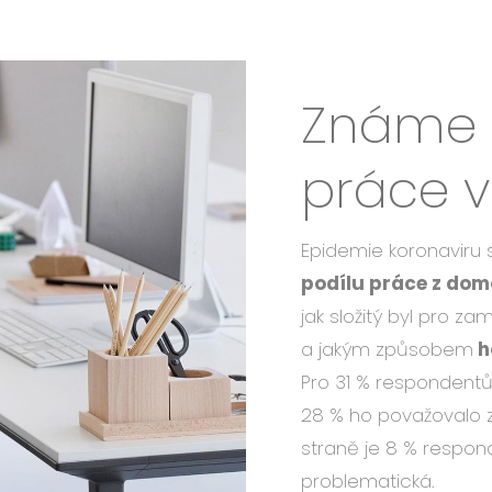
Známe h
práce v
Epidemie koronaviru 
podílu práce z do
jak složitý byl pro 
a jakým způsobem
h
Pro 31 % respondentů
28 % ho považovalo 
straně je 8 % respon
problematická.