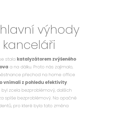
lavní výhody
 kanceláři
se stala
katalyzátorem zvýšeného
mova
a na dálku. Proto nás zajímalo,
zaměstnance přechod na home office
o vnímali z pohledu efektivity
.
 byl zcela bezproblémový, dalších
za spíše bezproblémový. Na opačné
dentů, pro které byla tato změna