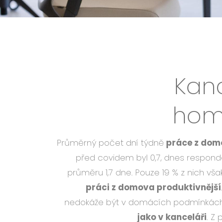
Kan
home
Průměrný počet dní týdně
práce z domo
před covidem byl 0,7, dnes respond
průměru 1,7 dne. Pouze 19 % z nich vša
práci z domova produktivnější
nedokáže být v domácích podmínká
jako v kanceláři
. Z 