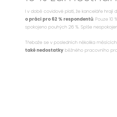
I v době covidové platí, že kanceláře hrají
o práci pro 62 % respondentů
. Pouze 10
spokojeno pouhých 26 %. Spíše nespokojeno
Třebaže se v posledních několika měsícíc
také nedostatky
běžného pracovního prost