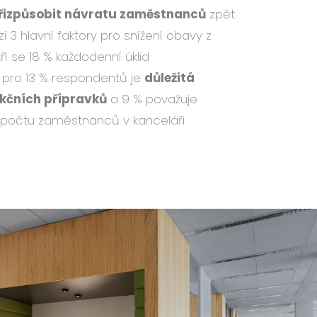
řizpůsobit návratu zaměstnanců
zpět
i 3 hlavní faktory pro snížení obavy z
ří se 18 % každodenní úklid
, pro 13 % respondentů je
důležitá
kčních přípravků
a 9 % považuje
ní počtu zaměstnanců v kanceláři