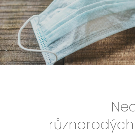
Ned
různorodých