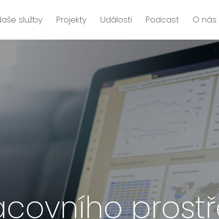
Naše služby
Projekty
Události
Podcast
O nás
covního prostř