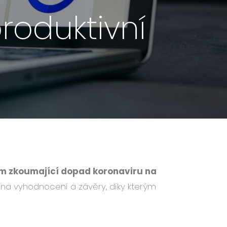
oduktivní
um zkoumající dopad koronaviru na
se na vyhodnocení a závěry, díky kterým