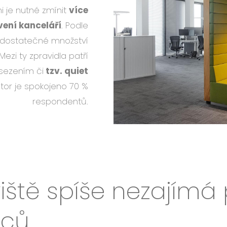
i je nutné zmínit
více
vení kanceláří
. Podle
 dostatečné množství
zi ty zpravidla patří
osezením či
tzv. quiet
tor je spokojeno 70 %
respondentů.
ště spíše nezajímá
nců