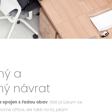
ný a
ný návrat
je spojen s řadou obav
. Náš průzkum se
home office, ale také na to, jakým