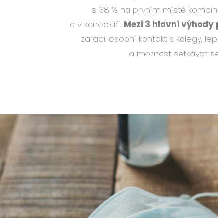
s 38 % na prvním místě kombi
a v kanceláři.
Mezi 3 hlavní výhody 
zařadil osobní kontakt s kolegy, le
a možnost setkávat se s