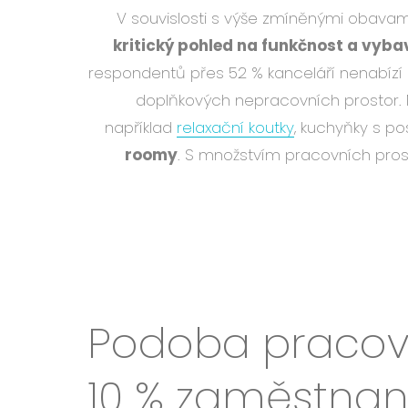
V souvislosti s výše zmíněnými obavam
kritický pohled na funkčnost a vyba
respondentů přes 52 % kanceláří nenabízí
doplňkových nepracovních prostor. Me
například
relaxační koutky
, kuchyňky s p
roomy
. S množstvím pracovních pros
Podoba pracovi
10 % zaměstna