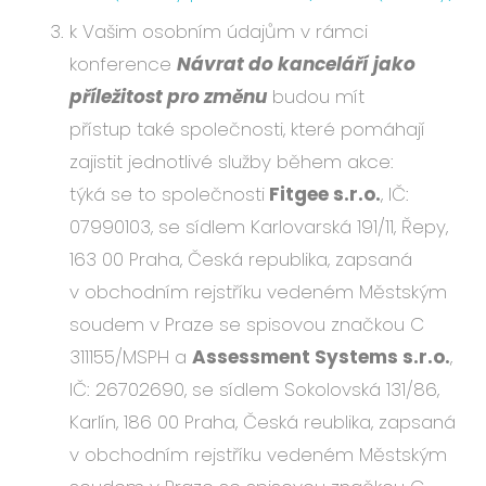
k Vašim osobním údajům v rámci
konference
Návrat do kanceláří
jako
příležitost pro změnu
budou mít
přístup také společnosti, které pomáhají
zajistit jednotlivé služby během akce:
týká se to společnosti
Fitgee s.r.o.
, IČ:
07990103
, se sídlem
Karlovarská 191/11, Řepy,
163 00 Praha
, Česká republika, zapsaná
v obchodním rejstříku vedeném Městským
soudem v Praze se spisovou značkou
C
311155/MSPH
a
Assessment Systems s.r.o.
,
IČ:
26702690
, se sídlem
Sokolovská 131/86,
Karlín, 186 00 Praha
, Česká reublika, zapsaná
v obchodním rejstříku vedeném Městským