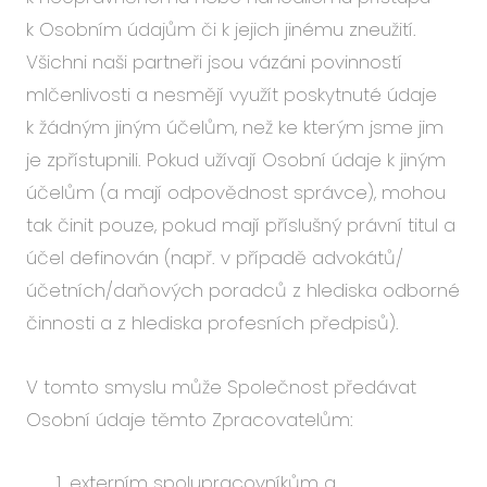
k Osobním údajům či k jejich jinému zneužití.
Všichni naši partneři jsou vázáni povinností
mlčenlivosti a nesmějí využít poskytnuté údaje
k žádným jiným účelům, než ke kterým jsme jim
je zpřístupnili. Pokud užívají Osobní údaje k jiným
účelům (a mají odpovědnost správce), mohou
tak činit pouze, pokud mají příslušný právní titul a
účel definován (např. v případě advokátů/
účetních/daňových poradců z hlediska odborné
činnosti a z hlediska profesních předpisů).
V tomto smyslu může Společnost předávat
Osobní údaje těmto Zpracovatelům:
externím spolupracovníkům a