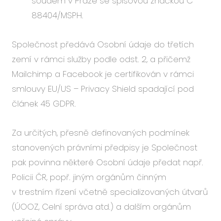
soudem v Praze se spisovou značkou
C
88404/MSPH.
Společnost předává Osobní údaje do třetích
zemí v rámci služby podle odst. 2, a přičemž
Mailchimp a Facebook je certifikován v rámci
smlouvy EU/US – Privacy Shield spadající pod
článek 45 GDPR.
Za určitých, přesně definovaných podmínek
stanovených právními předpisy je Společnost
pak povinna některé Osobní údaje předat např.
Policii ČR, popř. jiným orgánům činným
v trestním řízení včetně specializovaných útvarů
(ÚOOZ, Celní správa atd.) a dalším orgánům