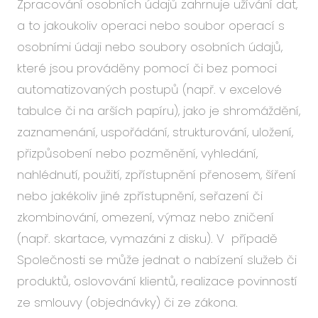
Zpracování osobních údajů zahrnuje užívání dat,
a to jakoukoliv operaci nebo soubor operací s
osobními údaji nebo soubory osobních údajů,
které jsou prováděny pomocí či bez pomoci
automatizovaných postupů (např. v excelové
tabulce či na arších papíru), jako je shromáždění,
zaznamenání, uspořádání, strukturování, uložení,
přizpůsobení nebo pozměnění, vyhledání,
nahlédnutí, použití, zpřístupnění přenosem, šíření
nebo jakékoliv jiné zpřístupnění, seřazení či
zkombinování, omezení, výmaz nebo zničení
(např. skartace, vymazáni z disku). V případě
Společnosti se může jednat o nabízení služeb či
produktů, oslovování klientů, realizace povinností
ze smlouvy (objednávky) či ze zákona.