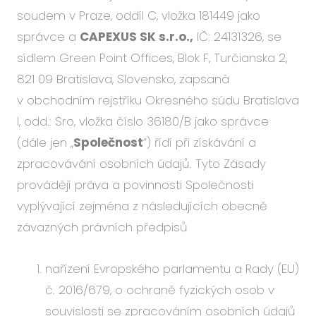
Událo
soudem v Praze, oddíl C, vložka 181449 jako
Podc
správce a
CAPEXUS SK s.r.o.,
IČ: 24131326, se
O ná
sídlem Green Point Offices, Blok F, Turčianska 2,
821 09 Bratislava, Slovensko, zapsaná
Blog
v obchodním rejstříku Okresného súdu Bratislava
Karié
I, odd.: Sro, vložka číslo 36180/B jako správce
(dále jen „
Společnost
“) řídí při získávání a
zpracovávání osobních údajů. Tyto Zásady
CS
EN
provádějí práva a povinnosti Společnosti
vyplývající zejména z následujících obecně
závazných právních předpisů
nařízení Evropského parlamentu a Rady (EU)
č. 2016/679, o ochraně fyzických osob v
souvislosti se zpracováním osobních údajů