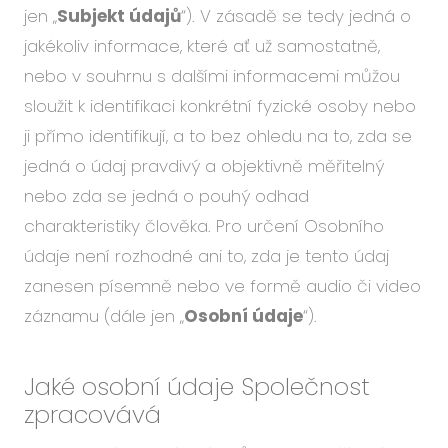
jen „
Subjekt údajů
“). V zásadě se tedy jedná o
jakékoliv informace, které ať už samostatně,
nebo v souhrnu s dalšími informacemi můžou
sloužit k identifikaci konkrétní fyzické osoby nebo
ji přímo identifikují, a to bez ohledu na to, zda se
jedná o údaj pravdivý a objektivně měřitelný
nebo zda se jedná o pouhý odhad
charakteristiky člověka. Pro určení Osobního
údaje není rozhodné ani to, zda je tento údaj
zanesen písemně nebo ve formě audio či video
záznamu (dále jen „
Osobní údaje
“).
Jaké osobní údaje Společnost
zpracovává