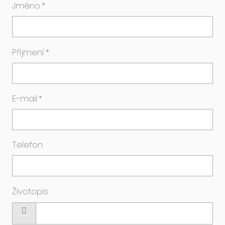
Jméno
*
Příjmení
*
E-mail
*
Telefon
Životopis
Vyberte
soubor