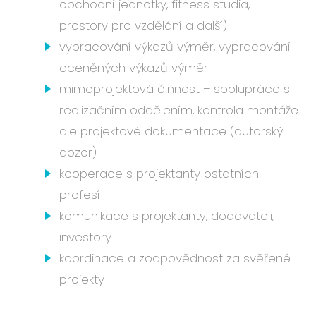
obchodní jednotky, fitness studia,
Událo
prostory pro vzdělání a další)
Podc
vypracování výkazů výměr, vypracování
O ná
oceněných výkazů výměr
Blog
mimoprojektová činnost – spolupráce s
Karié
realizačním oddělením, kontrola montáže
dle projektové dokumentace (autorský
dozor)
CS
EN
kooperace s projektanty ostatních
profesí
komunikace s projektanty, dodavateli,
investory
koordinace a zodpovědnost za svěřené
projekty