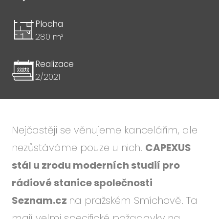
Plocha
280 m²
Realizace
2/2021
Nejčastěji se věnujeme kancelářím, ale
nezůstáváme pouze u nich.
CAPEXUS
stál u zrodu moderních studií pro
rádiové stanice společnosti
Seznam.cz
na pražském Smíchově. Ta
mají velmi specifické požadavky na