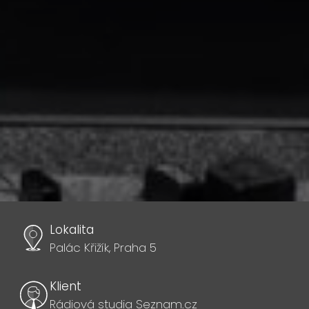
Lokalita
Palác Křižík, Praha 5
Klient
Rádiová studia Seznam.cz