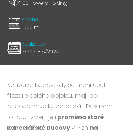
100 Towers Holding
Plocha
1 700 m²
Realizace
2/2021 - 5/2022
Konverze budov, kdy se mění účel i
filozofie celého objektu, mají do
budoucna velký potenciál. Důkazem
tohoto tvrzení je i
proměna staré
kancelářské budovy
v Plzni
na