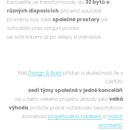
Kanceláře se transformovaly do
32 bytů
o
různých dispozicích
, přičemž součástí
proměny byly také
společné prostory
od
schodiště přes vstupní prostor
se schránkami až po sklepy a vnitroblok.
Náš
Design & Build
přístup a skutečnost, že v
CAPEXU
sedí týmy společně v jedné kanceláři
,
se u takto velkého projektu ukázaly jako
velká
výhoda
, protože práce vyžadovaly bezchybnou
koordinaci
projektového oddělení
a
našich
architektů
.