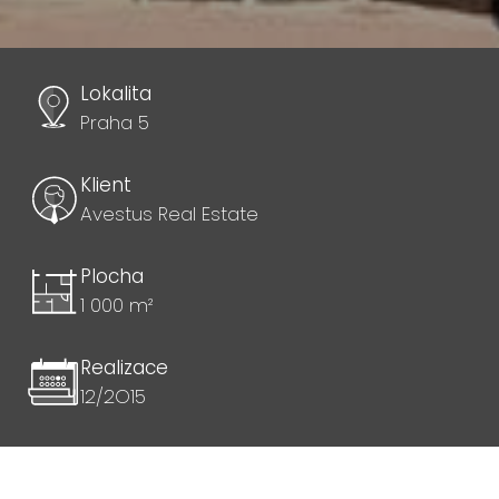
Lokalita
Praha 5
Klient
Avestus Real Estate
Plocha
1 000 m²
Realizace
12/2O15