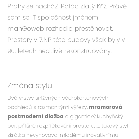
Prahy se nachází Palác Zlatý Kříž. Právě
sem se IT společnost jménem
manGoweb rozhodla přestěhovat.
Prostory v 7.NP této budovy však byly v
90. letech necitlivě rekonstruovány.
Změna stylu
Dvě vrstvy snížených sádrokartonových
podhledů s rozmanitými výřezy,
mramorová
postmoderní dlažba
a gigantický kuchyňský
bar, přílišné rozpříčkování prostoru, …. takový styl
zkrátka nevyhovoval mladému inovativnímu