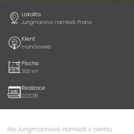
Lokalita
Jungmanovo náměstí, Praha
Klient
manGoweb
Plocha
300 m²
Realizace
2/2O15
Na Jungmannově náměstí v centru