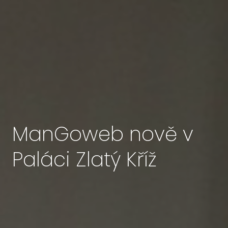
ManGoweb nově v
Paláci Zlatý Kříž