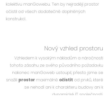
kolektivu manGowebu. Ten by nejraději prostor
očistil od všech dodatečně doplněných
konstrukcí.
Nový vzhled prostoru
Vzhledem k vysokým nákladům a náročnosti
tohoto zásahu ze svého původního požadavku
nakonec manGoweb ustoupil, přesto jsme se
snažili
prostor
maximálně
očistit
od prvků, které
se nehodí ani k charakteru budovy ani k
dynamické IT společnosti.
Jsme společnost CAPEXUS ze SKUPINY ČEZ. Tyto
webové stránky využívají technické a dle vašich