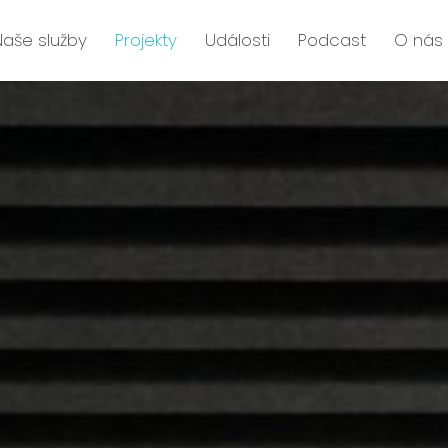
Naše služby
Projekty
Události
Podcast
O nás