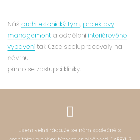
Náš
architektonický tým
,
projektový
management
a oddělení
interiérového
vybavení
tak úzce spolupracovaly na
návrhu
přímo se zástupci kliniky.
Jsem velmi ráda, že se nám společně s
architekty a celým týmem společnosti CAPEXUS