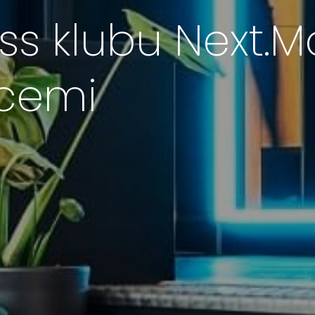
ness klubu Next.
ocemi