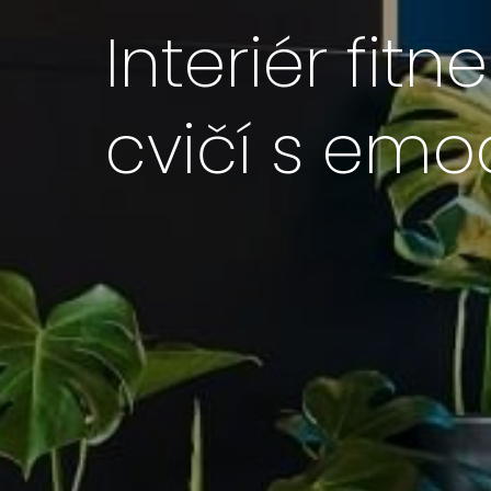
Interiér fit
cvičí s em