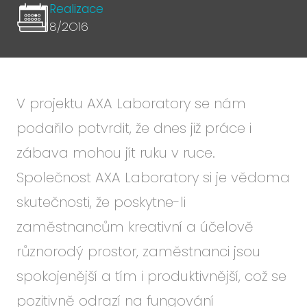
Realizace
8/2O16
V projektu AXA Laboratory se nám
podařilo potvrdit, že dnes již práce i
zábava mohou jít ruku v ruce.
Společnost AXA Laboratory si je vědoma
skutečnosti, že poskytne-li
zaměstnancům kreativní a účelově
různorodý prostor, zaměstnanci jsou
spokojenější a tím i produktivnější, což se
pozitivně odrazí na fungování