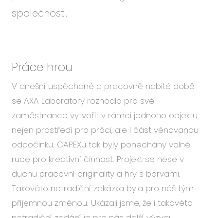
společnosti.
Práce hrou
V dnešní uspěchané a pracovně nabité době
se AXA Laboratory rozhodla pro své
zaměstnance vytvořit v rámci jednoho objektu
nejen prostředí pro práci, ale i část věnovanou
odpočinku. CAPEXu tak byly ponechány volné
ruce pro kreativní činnost. Projekt se nese v
duchu pracovní originality a hry s barvami.
Takováto netradiční zakázka byla pro náš tým
příjemnou změnou. Ukázali jsme, že i takovéto
netradiční zadání je pro nás další výzvou.