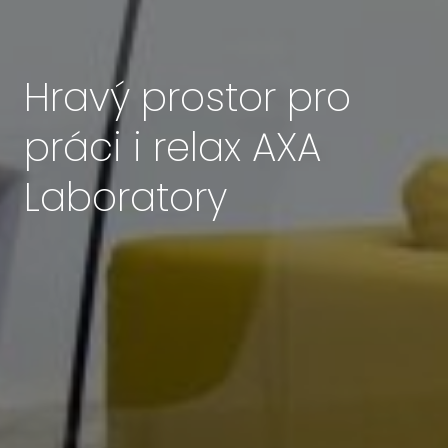
Hravý prostor pro
práci i relax AXA
Laboratory