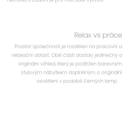
Relax vs práce
Prostor společnosti je rozdělen na pracovní a
relaxační oblast. Obě části dostaly jedinečný a
originální vzhled, který je podtržen barevným
stylovým nábytkem doplněným o originální
osvětlení v podobě černých lamp.
Lehká pohyblivost
Jsme společnost CAPEXUS ze SKUPINY ČEZ. Tyto
webové stránky využívají technické a dle vašich
Pracovní část je laděná v elegantních tónech