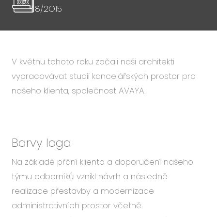
8/2O15
V květnu tohoto roku začali naši architekti
vypracovávat studii kancelářských prostor pro
našeho klienta, společnost AVAYA.
Barvy loga
Na základě přání klienta a doporučení našeho
týmu odborníků vznikl návrh a následně
realizace přestavby a modernizace
administrativních prostor včetně