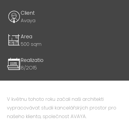
Client
Avaya
Area
500 sqm
Realizatio
8/2O15
V květnu tohoto roku začali naši architekti
vypracovávat studii kancelářských prostor pro
našeho klienta, společnost AVAYA.