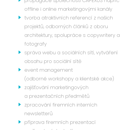
propagace společnosti CAPEXUS napříč
Událo
offline i online marketingovými kanály
Podc
tvorba atraktivních referencí z našich
O ná
projektů, odborných článků z oboru
Blog
architektury, spolupráce s copywritery a
Karié
fotografy
správa webu a sociálních sítí, vytváření
obsahu pro sociální sítě
event management
CS
EN
(odborné workshopy a klientské akce)
zajišťování marketingových
a prezentačních předmětů
zpracování firemních interních
newsletterů
příprava firemních prezentací