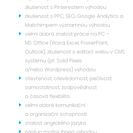
zkušenost s Pinterestem výhodou
zkušenost s PPC, SEO, Google Analytics a
Mailchimpem významnou výhodou
velmi dobrá znalost práce na PC –
MS Office (Word, Excel, PowerPoint,
Outlook), zkušenost s editací webu v CMS
systému (př. Solid Pixels
a/nebo Wordpress) výhodou
otevřenost, cílevědomost, pečlivost,
samostatnost, zodpovědnost
a časová flexibilita
velmi dobré komunikační
a organizační schopnosti
znalost anglického jazyka
nástup možný ihned výhodou