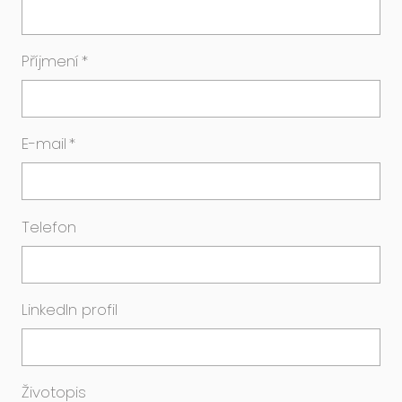
Příjmení
*
E-mail
*
Telefon
LinkedIn profil
Životopis