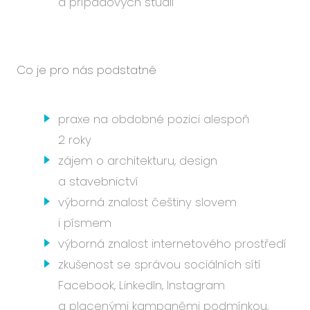
a případových studií
Co je pro nás podstatné
praxe na obdobné pozici alespoň
2 roky
zájem o architekturu, design
a stavebnictví
výborná znalost češtiny slovem
i písmem
výborná znalost internetového prostředí
zkušenost se správou sociálních sítí
Facebook, LinkedIn, Instagram
a placenými kampaněmi podmínkou,