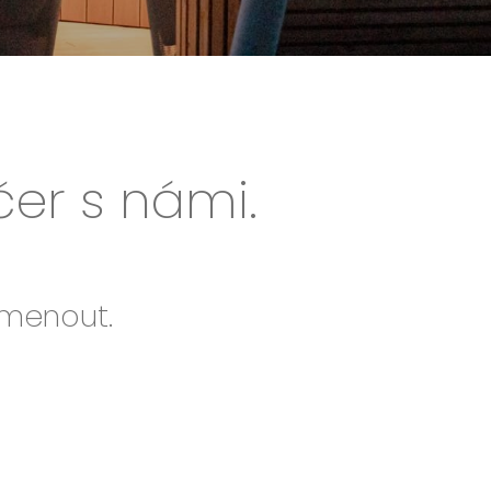
čer s námi.
omenout.