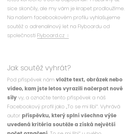
Událo
sice skončily, ale my vám je krapet prodloužíme.
Podc
Na našem facebookovém profilu vyhlašujeme
O ná
soutěž o adrenalinový let na Flyboardu od
Blog
společnosti
Flyboard.cz
Karié
Jak soutěž vyhrát?
CS
EN
Pod příspěvek nám
vložte text, obrázek nebo
video, kam jste letos vyrazili načerpat nové
síly
vy, a označte tento příspěvek a náš
Facebookový profil jako „To se mi líbí“. Vyhrává
autor
příspěvku, který splní všechna výše
uvedená kritéria soutěže a získá největší
počet označení
„To se mi líbí“ u svého