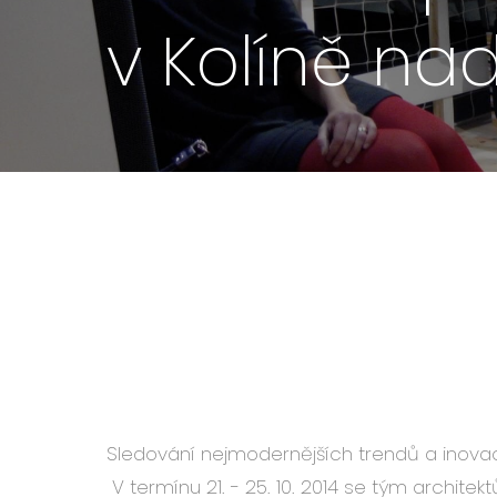
v Kolíně n
Sledování nejmodernějších trendů a inovac
V termínu 21. - 25. 10. 2014 se tým archite