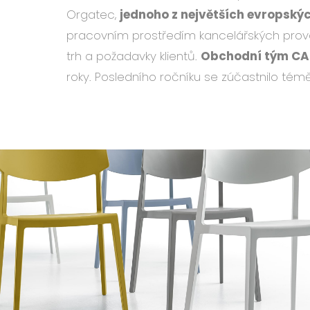
Orgatec,
jednoho z největších evropský
pracovním prostředím kancelářských provo
trh a požadavky klientů.
Obchodní tým CAP
roky. Posledního ročníku se zúčastnilo tém