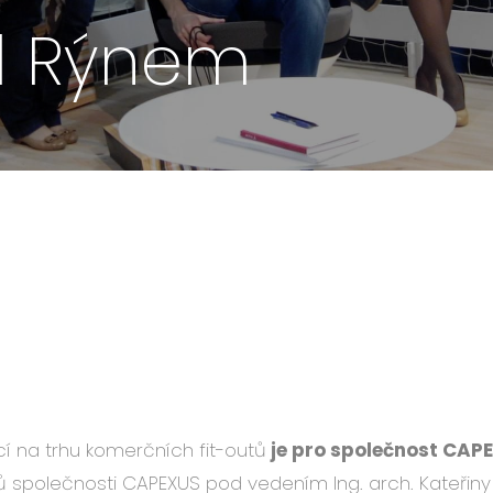
ad Rýnem
í na trhu komerčních fit-outů
je pro společnost CAPE
ktů společnosti CAPEXUS pod vedením Ing. arch. Kateřiny