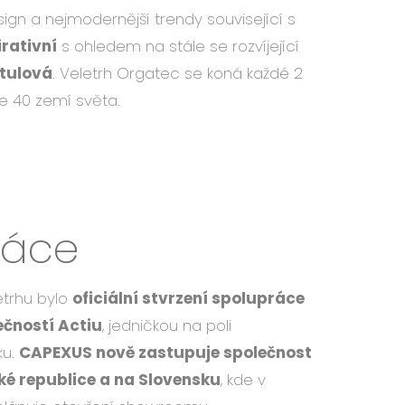
sign a nejmodernější trendy související s
irativní
s ohledem na stále se rozvíjející
atulová
. Veletrh Orgatec se koná každé 2
e 40 zemí světa.
ráce
trhu bylo
oficiální stvrzení spolupráce
ečností Actiu
, jedničkou na poli
ku.
CAPEXUS nově zastupuje společnost
ké republice a na Slovensku
, kde v