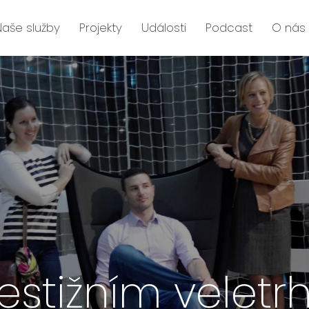
Naše služby
Projekty
Události
Podcast
O nás
estižním velet