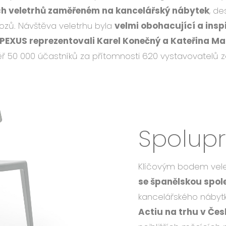
ch veletrhů zaměřeném na kancelářský nábytek
, de
zů. Návštěva veletrhu byla
velmi obohacující a insp
EXUS reprezentovali Karel Konečný a Kateřina M
ěř 50 000 účastníků za přítomnosti 620 vystavovatelů z
Spolup
Klíčovým bodem vele
se španělskou spol
kancelářského nábyt
Actiu na trhu v Čes