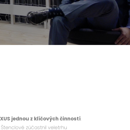
XUS jednou z klíčových činností
.
 Štenclové zúčastnil veletrhu