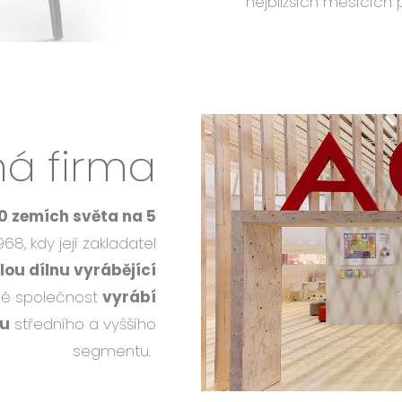
nejbližších měsících
ná firma
0 zemích světa na 5
968, kdy její zakladatel
lou dílnu vyrábějící
bě společnost
vyrábí
ku
středního a vyššího
segmentu.