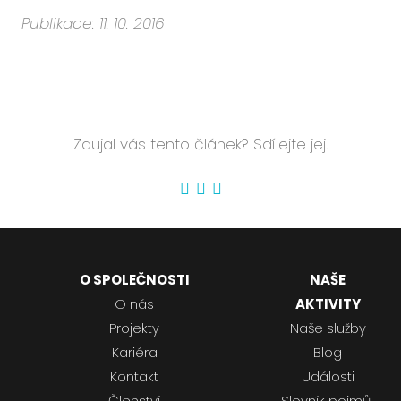
Publikace: 11. 10. 2016
Zaujal vás tento článek? Sdílejte jej.
O SPOLEČNOSTI
NAŠE
O nás
AKTIVITY
Projekty
Naše služby
Kariéra
Blog
Kontakt
Události
Členství
Slovník pojmů