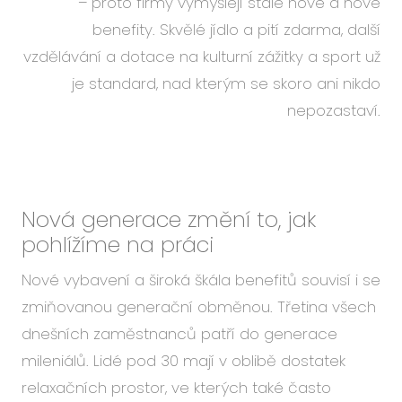
– proto firmy vymýšlejí stále nové a nové
benefity. Skvělé jídlo a pití zdarma, další
vzdělávání a dotace na kulturní zážitky a sport už
je standard, nad kterým se skoro ani nikdo
nepozastaví.
Nová generace změní to, jak
pohlížíme na práci
Nové vybavení a široká škála benefitů souvisí i se
zmiňovanou generační obměnou. Třetina všech
dnešních zaměstnanců patří do generace
mileniálů. Lidé pod 30 mají v oblibě dostatek
relaxačních prostor, ve kterých také často