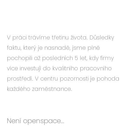
Událo
Podc
O ná
Blog
V práci trávíme třetinu života. Důsledky
Karié
faktu, který je nasnadě, jsme plně
pochopili až posledních 5 let, kdy firmy
více investují do kvalitního pracovního
CS
EN
prostředí. V centru pozornosti je pohoda
každého zaměstnance.
Není openspace...