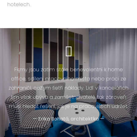
hotelech.
Firmy jsou zatím stále benevolentní k home
office, sdílení pracovního místa nebo práci ze
zahraničí, což jim šetří náklady. Lidí v kancelářích
tím však ubývá a zaměstnavatelé tak zároveň
musí hledat řešení, jak je na pracovištích udržet.
—
Erika Bohatá, architektka
—