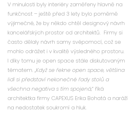
V minulosti byly interiéry zaměřeny hlavně na
funkčnost – ještě před 3 lety bylo poměrně
výjimečné, že by někdo chtěl designový návrh
kancelářských prostor od architektů. Firmy si
často dělaly návrh samy svépomocí, což se
mohlo odrážet i v kvalitě výsledného prostoru.
I díky tomu je open space stále diskutovaným
tématem. „
Když se řekne open space, většina
lidí si představí nekonečné řady stolů a
všechna negativa s tím spojená,
“ říká
architektka firmy CAPEXUS Erika Bohatá a naráží
na nedostatek soukromí a hluk.