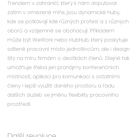
Trendem v zahraničí, který k nám doputoval
zatím v omezené míře, jsou dynamické huby,
kde se potkávají lidé různých profesí a z různých
oborů a vzájemně se obohacují. Příkladem
může být WeWork nebo HubHub, který poskytuje
sdílené pracovní místo jednotlivcům, ale i design
šitý na míru firmám o desítkách členů. Stejně tak
umožňuje třeba jen pronájmy konferenčních
místností, aplikaci pro komunikaci s ostatními
členy i lepší využití daného prostoru a řadu
dalších služeb ve jménu flexibility pracovního
prostředí.
Další revoluce