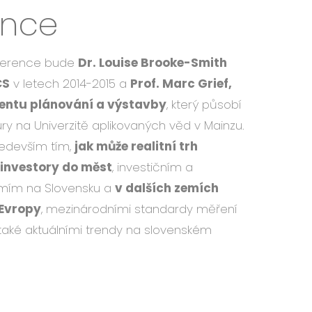
ence
ference bude
Dr. Louise Brooke-Smith
CS
v letech 2014-2015 a
Prof. Marc Grief,
ntu plánování a výstavby
, který působí
ry na Univerzitě aplikovaných věd v Mainzu.
edevším tím,
jak může realitní trh
 investory do měst
, investičním a
mím na Slovensku a
v dalších zemích
 Evropy
, mezinárodními standardy měření
 také aktuálními trendy na slovenském