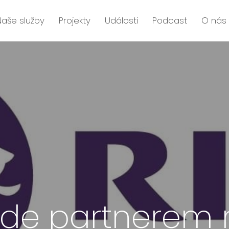
Naše služby
Projekty
Události
Podcast
O nás
e partnerem re