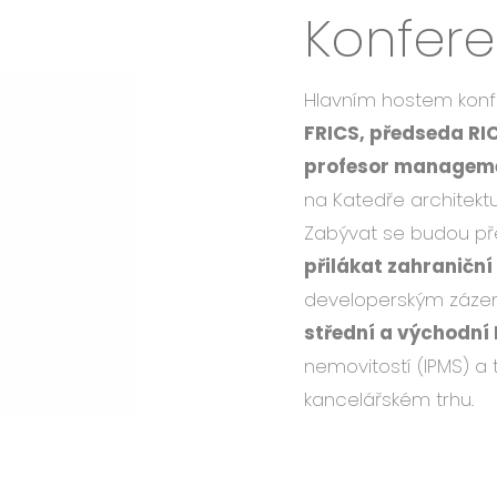
Konfer
Hlavním hostem kon
FRICS, předseda RI
profesor manageme
na Katedře architektu
Zabývat se budou př
přilákat zahraniční
developerským záze
střední a východní
nemovitostí (IPMS) a
kancelářském trhu.