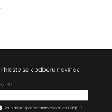
.
Přihlaste se k odběru novinek
-mail
*
*
Souhlas se zpracováním
osobních údajů