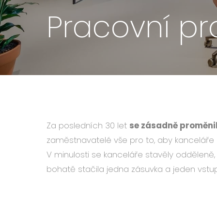
Pracovní pr
Za posledních 30 let
se zásadně proměnil
zaměstnavatelé vše pro to, aby kanceláře p
V minulosti se kanceláře stavěly odděleně, 
bohatě stačila jedna zásuvka a jeden vstu