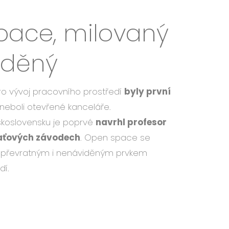
pace, milovaný
iděný
 vývoj pracovního prostředí
byly první
neboli otevřené kanceláře.
koslovensku je poprvé
navrhl profesor
Baťových závodech
. Open space se
ň převratným i nenáviděným prvkem
edí.