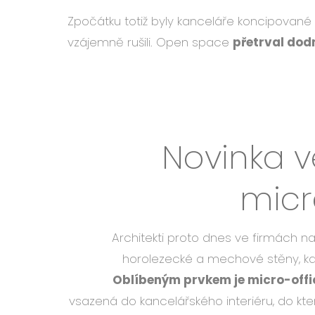
Zpočátku totiž byly kanceláře koncipované 
vzájemně rušili. Open space
přetrval dod
Novinka 
micr
Architekti proto dnes ve firmách nav
horolezecké a mechové stěny, kav
Oblíbeným prvkem je micro-offi
vsazená do kancelářského interiéru, do kte