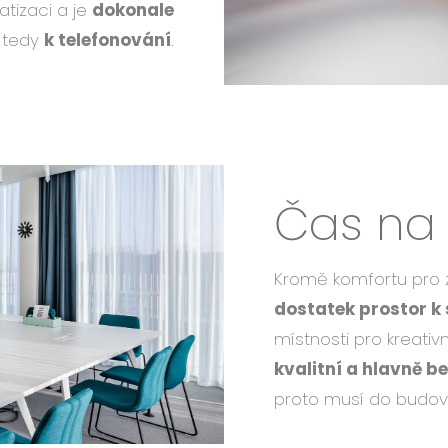
atizaci a je
dokonale
e tedy
k telefonování
.
Čas na
Kromě komfortu pro 
dostatek prostor k
místnosti pro kreativ
kvalitní a hlavně b
proto musí do budovy