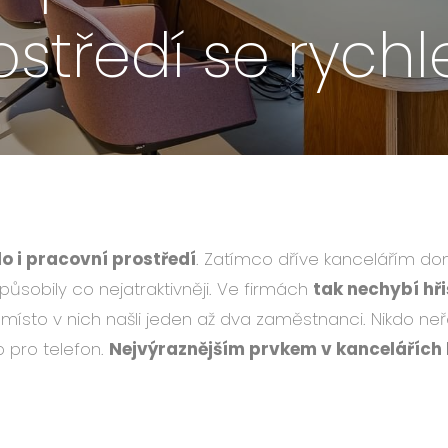
ostředí se rych
o i pracovní prostředí
. Zatímco dříve kancelářím dom
ůsobily co nejatraktivněji. Ve firmách
tak nechybí hř
místo v nich našli jeden až dva zaměstnanci. Nikdo neřeš
p pro telefon.
Nejvýraznějším prvkem v kancelářích 