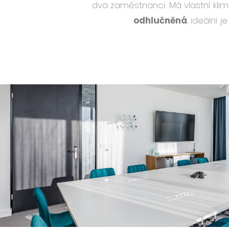
dva zaměstnanci. Má vlastní klim
odhlučněná
, ideální j