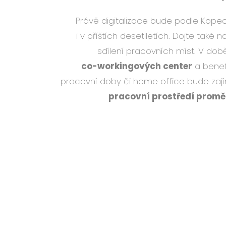
Právě digitalizace bude podle Kop
i v příštích desetiletích. Dojte také 
sdílení pracovních míst. V dob
co-workingových center
a benefi
pracovní doby či home office bude zají
pracovní prostředí proměn