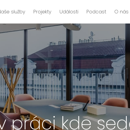
Naše služby
Projekty
Události
Podcast
O nás
v práci kde sed