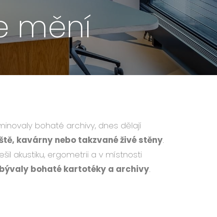
le mění
inovaly bohaté archivy, dnes dělají
iště, kavárny nebo takzvané živé stěny
.
il akustiku, ergometrii a v místnosti
bývaly bohaté kartotéky a archivy
.