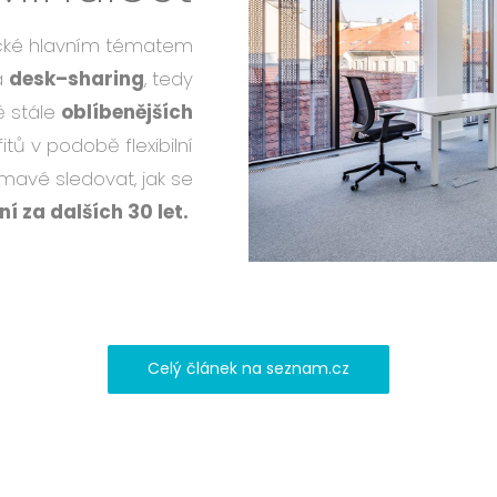
ecké hlavním tématem
na
desk–sharing
, tedy
ě stále
oblíbenějších
tů v podobě flexibilní
mavé sledovat, jak se
í za dalších 30 let.
Celý článek na seznam.cz