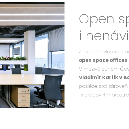
Open s
i nenáv
Zásadním zlomem pro
open space offices
V meziválečném Čes
Vladimír Karfík v 
posléze stal zárove
v pracovním prostř