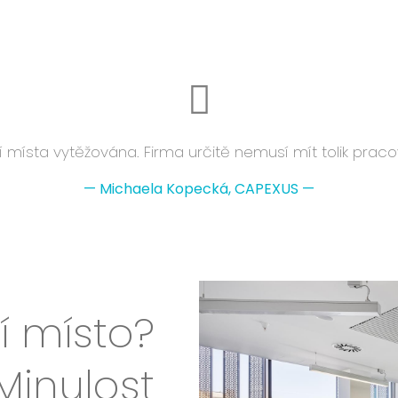
místa vytěžována. Firma určitě nemusí mít tolik prac
—
Michaela Kopecká, CAPEXUS
—
í místo?
Minulost