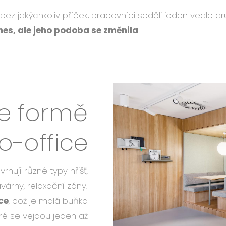
bez jakýchkoliv příček, pracovníci seděli jeden vedle 
nes, ale jeho podoba se změnila
.
ve formě
o-office
rhují různé typy hřišť,
árny, relaxační zóny.
ce
, což je malá buňka
ré se vejdou jeden až