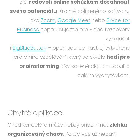
ale
nedovolí online schůzkám dosáhnout
svého potenciálu
. Kromě oblíbeného softwaru
jako
Zoom
,
Google Meet
nebo
Skype for
Business
doporučujeme pro video rozhovory
vyzkoušet
i
BigBlueButton
– open source nástroj vytvořený
pro online vzdělávání, který se skvěle
hodí pro
brainstorming
díky sdílené digitální tabuli a
dalším vychytávkám.
Chytré aplikace
Chod kanceláře může někdy připomínat
zlehka
organizovaný chaos
. Pokud vás už nebaví