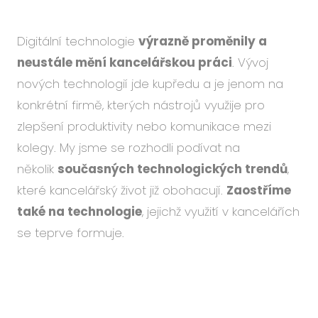
Událo
Podc
Digitální technologie
výrazně proměnily a
O ná
neustále mění kancelářskou práci
. Vývoj
Blog
nových technologií jde kupředu a je jenom na
Karié
konkrétní firmě, kterých nástrojů využije pro
zlepšení produktivity nebo komunikace mezi
kolegy. My jsme se rozhodli podívat na
několik
současných technologických trendů
,
CS
EN
které kancelářský život již obohacují.
Zaostříme
také na technologie
, jejichž využití v kancelářích
se teprve formuje.