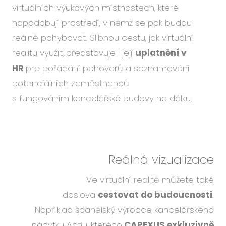
virtuálních výukových místnostech, které
napodobují prostředí, v němž se pak budou
reálně pohybovat. Slibnou cestu, jak virtuální
realitu využít, představuje i její
uplatnění v
HR
pro pořádání pohovorů a seznamování
potenciálních zaměstnanců
s fungováním kancelářské budovy na dálku.
Reálná vizualizace
Ve virtuální realitě můžete také
doslova
cestovat do budoucnosti
.
Například španělský výrobce kancelářského
nábytku Actiu, kterého
CAPEXUS exkluzivně