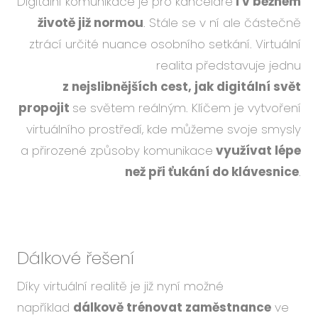
Digitální komunikace je pro kanceláře
i v běžném
životě již normou
. Stále se v ní ale částečně
ztrácí určité nuance osobního setkání. Virtuální
realita představuje jednu
z nejslibnějších cest, jak digitální svět
propojit
se světem reálným. Klíčem je vytvoření
virtuálního prostředí, kde můžeme svoje smysly
a přirozené způsoby komunikace
využívat lépe
než při ťukání do klávesnice
.
Dálkové řešení
Díky virtuální realitě je již nyní možné
například
dálkově trénovat zaměstnance
ve