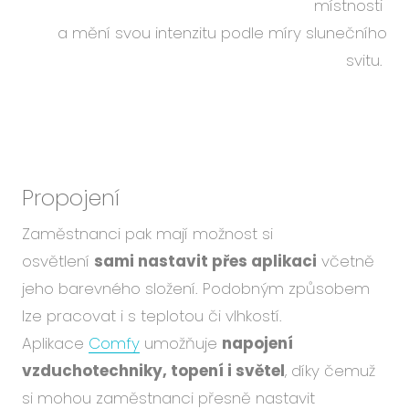
místnosti
a mění svou intenzitu podle míry slunečního
svitu.
Propojení
Zaměstnanci pak mají možnost si
osvětlení
sami nastavit přes aplikaci
včetně
jeho barevného složení. Podobným způsobem
lze pracovat i s teplotou či vlhkostí.
Aplikace
Comfy
umožňuje
napojení
vzduchotechniky, topení i světel
, díky čemuž
si mohou zaměstnanci přesně nastavit