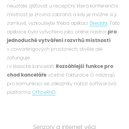
neustále zjišťovat u recepční, která konferenční
místnost je zrovna zabraná a kdy je možné si ji
zamluvit, vyzkoušejte třeba aplikaci
Skedda
. Tato
aplikace byla vytvořena jako online nástroj
pro
jednoduché vytváření rozvrhů místností
v coworkingových prostorech, skvěle ale
zafunguje
i v klasické kanceláři.
Rozsáhlejší funkce pro
chod kanceláře
včetně fakturace či nástrojů
pro komunikaci se zákazníky nabízí softwarová
platforma
OfficeRnD
.
Senzory a internet věcí