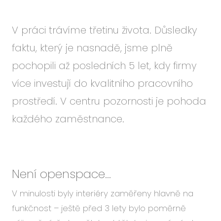
Událo
Podc
V práci trávíme třetinu života. Důsledky
O ná
faktu, který je nasnadě, jsme plně
Blog
pochopili až posledních 5 let, kdy firmy
Karié
více investují do kvalitního pracovního
prostředí. V centru pozornosti je pohoda
každého zaměstnance.
CS
EN
Není openspace...
V minulosti byly interiéry zaměřeny hlavně na
funkčnost – ještě před 3 lety bylo poměrně