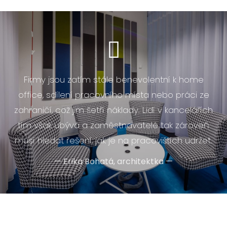
Firmy jsou zatím stále benevolentní k home
office, sdílení pracovního místa nebo práci ze
zahraničí, což jim šetří náklady. Lidí v kancelářích
tím však ubývá a zaměstnavatelé tak zároveň
musí hledat řešení, jak je na pracovištích udržet.
—
Erika Bohatá, architektka
—