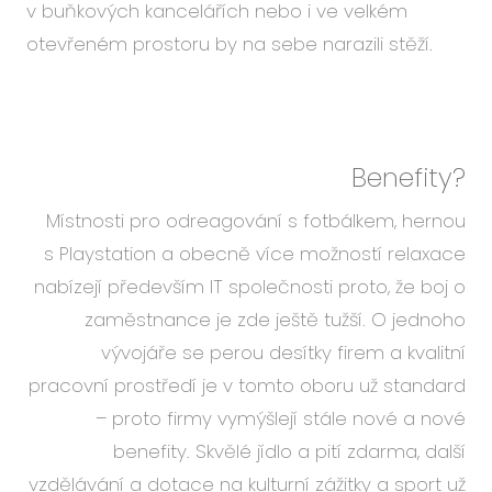
v buňkových kancelářích nebo i ve velkém
otevřeném prostoru by na sebe narazili stěží.
Benefity?
Místnosti pro odreagování s fotbálkem, hernou
s Playstation a obecně více možností relaxace
nabízejí především IT společnosti proto, že boj o
zaměstnance je zde ještě tužší. O jednoho
vývojáře se perou desítky firem a kvalitní
pracovní prostředí je v tomto oboru už standard
– proto firmy vymýšlejí stále nové a nové
benefity. Skvělé jídlo a pití zdarma, další
vzdělávání a dotace na kulturní zážitky a sport už