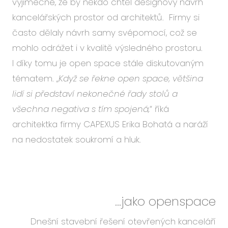
výjimečné, že by někdo chtěl designový návrh
kancelářských prostor od architektů. Firmy si
často dělaly návrh samy svépomocí, což se
mohlo odrážet i v kvalitě výsledného prostoru.
I díky tomu je open space stále diskutovaným
tématem. „
Když se řekne open space, většina
lidí si představí nekonečné řady stolů a
všechna negativa s tím spojená,
“ říká
architektka firmy CAPEXUS Erika Bohatá a naráží
na nedostatek soukromí a hluk.
...jako openspace
Dnešní stavební řešení otevřených kanceláří