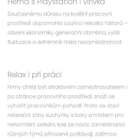
Herna s Playstation i vířivka
Současnému důrazu na kvalitní pracovní
prostředí dopomohla souhra několika faktorů –
oživení ekonomiky, generační obměna, vyšší
fluktuace a extrémně nízká nezaměstnanost.
Relax i při práci
Firmy chtějí být atraktivním zaměstnavatelem i
po stránce pracovního prostředí, snaží se
vytvořit pracovníkům pohodlí. Proto se staví
relaxační zóny, kuchyňky s bary a místem pro
neformální setkání, kde se navíc zaměstnanci
různých týmů přirozeně potkávají, zatímco