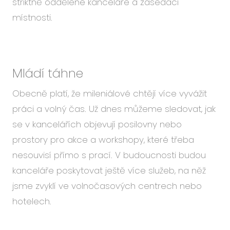
striktně oddělené kanceláře a zasedací
místnosti.
Mládí táhne
Obecně platí, že mileniálové chtějí více vyvážit
práci a volný čas. Už dnes můžeme sledovat, jak
se v kancelářích objevují posilovny nebo
prostory pro akce a workshopy, které třeba
nesouvisí přímo s prací. V budoucnosti budou
kanceláře poskytovat ještě více služeb, na něž
jsme zvyklí ve volnočasových centrech nebo
hotelech.