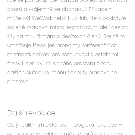
kde se potkávají lidé různých profesí a z různých
oborů a vzájemně se obohacují. Příkladem
může být WeWork nebo HubHub, který poskytuje
sdílené pracovní místo jednotlivcům, ale i design
šitý na míru firmám o desítkách členů. Stejně tak
umožňuje třeba jen pronájmy konferenčních
místností, aplikaci pro komunikaci s ostatními
členy i lepší využití daného prostoru a řadu
dalších služeb ve jménu flexibility pracovního
prostředí.
Další revoluce
Celý realitní trh čeká technologická revoluce –
real estate je jedním z mála oborů, do kterého