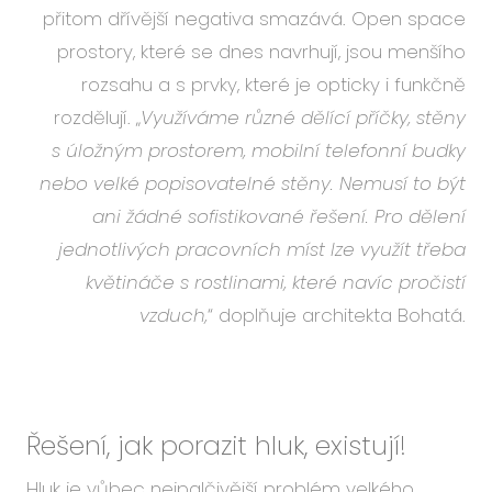
přitom dřívější negativa smazává. Open space
prostory, které se dnes navrhují, jsou menšího
rozsahu a s prvky, které je opticky i funkčně
rozdělují. „
Využíváme různé dělící příčky, stěny
s úložným prostorem, mobilní telefonní budky
nebo velké popisovatelné stěny. Nemusí to být
ani žádné sofistikované řešení. Pro dělení
jednotlivých pracovních míst lze využít třeba
květináče s rostlinami, které navíc pročistí
vzduch,
“ doplňuje architekta Bohatá.
Řešení, jak porazit hluk, existují!
Hluk je vůbec nejpalčivější problém velkého