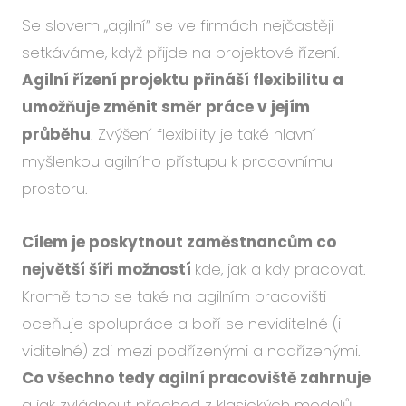
Událo
Se slovem „agilní” se ve firmách nejčastěji
Podc
setkáváme, když přijde na projektové řízení.
O ná
Agilní řízení projektu přináší flexibilitu a
Blog
umožňuje změnit směr práce v jejím
Karié
průběhu
. Zvýšení flexibility je také hlavní
myšlenkou agilního přístupu k pracovnímu
prostoru.
CS
EN
Cílem je poskytnout zaměstnancům co
největší šíři možností
kde, jak a kdy pracovat.
Kromě toho se také na agilním pracovišti
oceňuje spolupráce a boří se neviditelné (i
viditelné) zdi mezi podřízenými a nadřízenými.
Co všechno tedy agilní pracoviště zahrnuje
a jak zvládnout přechod z klasických modelů