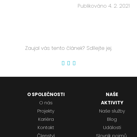
Publikováno 4. 2. 2021
Zaujal vás tento článek? Sdílejte jej.
O SPOLEČNOSTI
NAŠE
O nás
AKTIVITY
Projekty
Naše služby
Kariéra
Blog
Kontakt
Události
Členství
Slovník pojmů