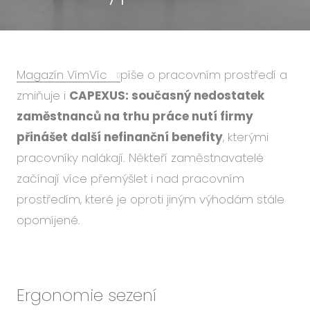
Událo
Podc
O ná
Magazín VímVíc
píše o pracovním prostředí a
Blog
zmiňuje i
CAPEXUS: současný nedostatek
Karié
zaměstnanců na trhu práce nutí firmy
přinášet další nefinanční benefity
, kterými
pracovníky nalákají. Někteří zaměstnavatelé
CS
EN
začínají více přemýšlet i nad pracovním
prostředím, které je oproti jiným výhodám stále
opomíjené.
Ergonomie sezení