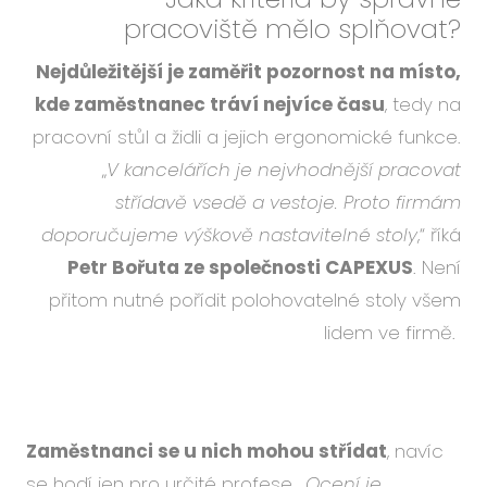
pracoviště mělo splňovat?
Nejdůležitější je zaměřit pozornost na místo,
kde zaměstnanec tráví nejvíce času
, tedy na
pracovní stůl a židli a jejich ergonomické funkce.
„
V kancelářích je nejvhodnější pracovat
střídavě vsedě a vestoje. Proto firmám
doporučujeme výškově nastavitelné stoly
,“ říká
Petr Bořuta ze společnosti CAPEXUS
. Není
přitom nutné pořídit polohovatelné stoly všem
lidem ve firmě.
Zaměstnanci se u nich mohou střídat
, navíc
se hodí jen pro určité profese. „
Ocení je