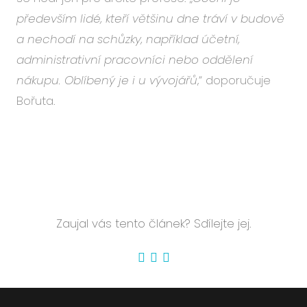
především lidé, kteří většinu dne tráví v budově
a nechodí na schůzky, například účetní,
administrativní pracovníci nebo oddělení
nákupu. Oblíbený je i u vývojářů
,“ doporučuje
Bořuta.
Zaujal vás tento článek? Sdílejte jej.