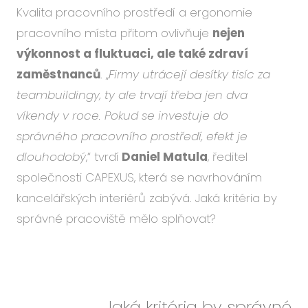
Kvalita pracovního prostředí a ergonomie
pracovního místa přitom ovlivňuje
nejen
výkonnost a fluktuaci, ale také zdraví
zaměstnanců
. „
Firmy utrácejí desítky tisíc za
teambuildingy, ty ale trvají třeba jen dva
víkendy v roce. Pokud se investuje do
správného pracovního prostředí, efekt je
dlouhodobý
,“ tvrdí
Daniel Matula
, ředitel
společnosti CAPEXUS, která se navrhováním
kancelářských interiérů zabývá. Jaká kritéria by
správné pracoviště mělo splňovat?
Jaká kritéria by správné