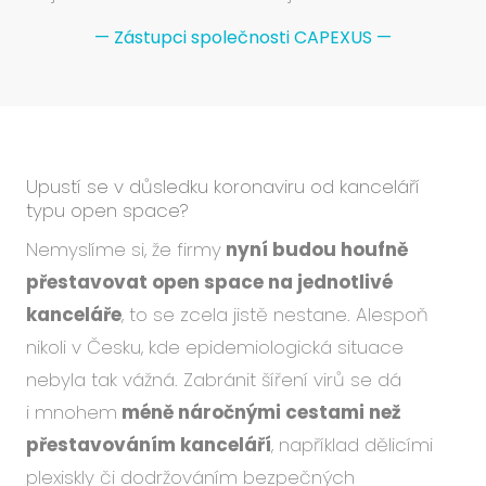
—
Zástupci společnosti CAPEXUS
—
Upustí se v důsledku koronaviru od kanceláří
typu open space?
Nemyslíme si, že firmy
nyní budou houfně
přestavovat open space na jednotlivé
kanceláře
, to se zcela jistě nestane. Alespoň
nikoli v Česku, kde epidemiologická situace
nebyla tak vážná. Zabránit šíření virů se dá
i mnohem
méně náročnými cestami než
přestavováním kanceláří
, například dělicími
plexiskly či dodržováním bezpečných