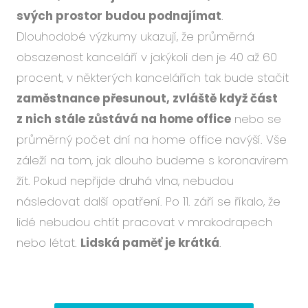
svých prostor budou podnajímat
.
Dlouhodobé výzkumy ukazují, že průměrná
obsazenost kanceláří v jakýkoli den je 40 až 60
procent, v některých kancelářích tak bude stačit
zaměstnance přesunout, zvláště když část
z nich stále zůstává na home office
nebo se
průměrný počet dní na home office navýší. Vše
záleží na tom, jak dlouho budeme s koronavirem
žít. Pokud nepřijde druhá vlna, nebudou
následovat další opatření. Po 11. září se říkalo, že
lidé nebudou chtít pracovat v mrakodrapech
nebo létat.
Lidská paměť je krátká
.