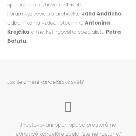
Událo
společném rozhovoru Stavební
Podc
Fórum vyzpovídalo architekta
Jana Andrleho
,
odborníka na vzduchotechniku
Antonína
O ná
Krejčíka
a marketingového specialistu
Petra
Blog
Bořutu
.
Karié
CS
EN
Jak se změní kancelářský svět?
,,Přestavování open space prostorů na
jednotlivé kanceláře zcela jistě nenastane."