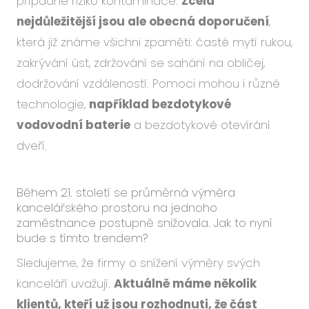
případné riziko kontaminace.
Zcela
nejdůležitější jsou ale obecná doporučení
,
která již známe všichni zpaměti: časté mytí rukou,
zakrývání úst, zdržování se sahání na obličej,
dodržování vzdáleností. Pomoci mohou i různé
technologie,
například bezdotykové
vodovodní baterie
a bezdotykové otevírání
dveří.
Během 21. století se průměrná výměra
kancelářského prostoru na jednoho
zaměstnance postupně snižovala. Jak to nyní
bude s tímto trendem?
Sledujeme, že firmy o snížení výměry svých
kanceláří uvažují.
Aktuálně máme několik
klientů, kteří už jsou rozhodnuti, že část