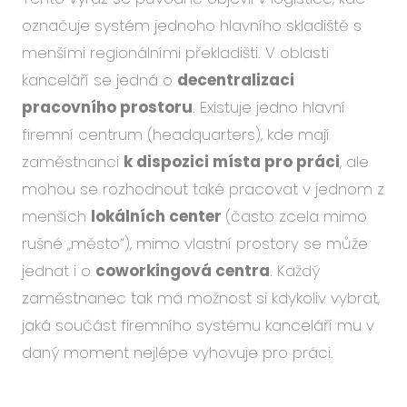
označuje systém jednoho hlavního skladiště s
menšími regionálními překladišti. V oblasti
kanceláří se jedná o
decentralizaci
pracovního prostoru
. Existuje jedno hlavní
firemní centrum (headquarters), kde mají
zaměstnanci
k dispozici místa pro práci
, ale
mohou se rozhodnout také pracovat v jednom z
menších
lokálních center
(často zcela mimo
rušné „město“), mimo vlastní prostory se může
jednat i o
coworkingová centra
. Každý
zaměstnanec tak má možnost si kdykoliv vybrat,
jaká součást firemního systému kanceláří mu v
daný moment nejlépe vyhovuje pro práci.