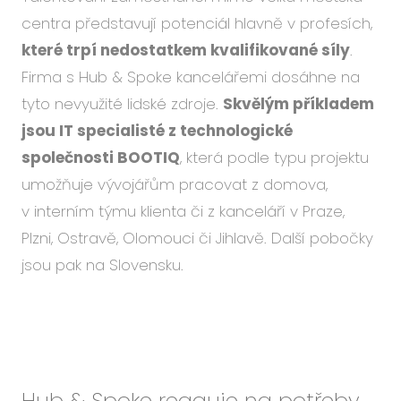
centra představují potenciál hlavně v profesích,
které trpí nedostatkem kvalifikované síly
.
Firma s Hub & Spoke kancelářemi dosáhne na
tyto nevyužité lidské zdroje.
Skvělým příkladem
jsou IT specialisté z technologické
společnosti BOOTIQ
, která podle typu projektu
umožňuje vývojářům pracovat z domova,
v interním týmu klienta či z kanceláří v Praze,
Plzni, Ostravě, Olomouci či Jihlavě. Další pobočky
jsou pak na Slovensku.
Hub & Spoke reaguje na potřeby