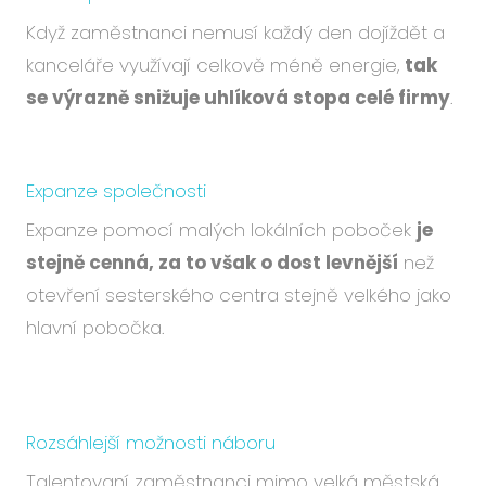
Když zaměstnanci nemusí každý den dojíždět a
kanceláře využívají celkově méně energie,
tak
se výrazně snižuje uhlíková stopa celé firmy
.
Expanze společnosti
Expanze pomocí malých lokálních poboček
je
stejně cenná, za to však o dost levnější
než
otevření sesterského centra stejně velkého jako
hlavní pobočka.
Rozsáhlejší možnosti náboru
Talentovaní zaměstnanci mimo velká městská