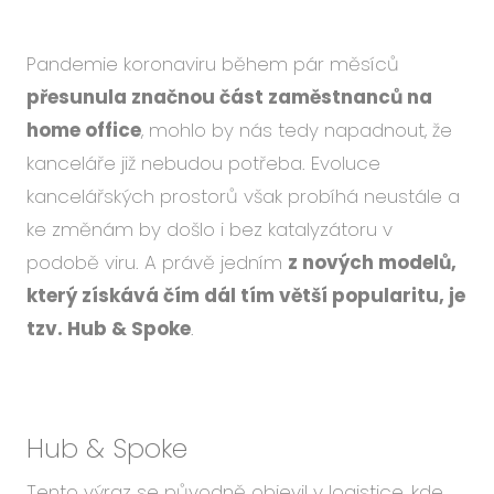
Událo
Podc
Pandemie koronaviru během pár měsíců
O ná
přesunula značnou část zaměstnanců na
Blog
home office
, mohlo by nás tedy napadnout, že
Karié
kanceláře již nebudou potřeba. Evoluce
kancelářských prostorů však probíhá neustále a
ke změnám by došlo i bez katalyzátoru v
podobě viru. A právě jedním
z nových modelů,
CS
EN
který získává čím dál tím větší popularitu, je
tzv. Hub & Spoke
.
Hub & Spoke
Tento výraz se původně objevil v logistice, kde