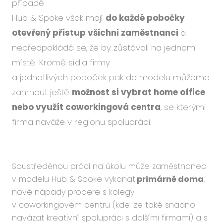
případě
Hub & Spoke však mají
do každé pobočky
otevřený přístup všichni zaměstnanci
a
nepředpokládá se, že by zůstávali na jednom
místě. Kromě sídla firmy
a jednotlivých poboček pak do modelu můžeme
zahrnout ještě
možnost si vybrat home office
nebo využít coworkingová centra
, se kterými
firma naváže v regionu spolupráci.
Soustředěnou práci na úkolu může zaměstnanec
v modelu Hub & Spoke vykonat
primárně doma
,
nové nápady probere s kolegy
v coworkingovém centru (kde lze také snadno
navázat kreativní spolupráci s dalšími firmami) a s