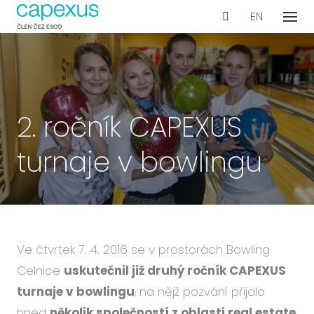
CS
EN
Menu
Naše
De
Wo
Con
2. ročník CAPEXUS
Ar
turnaje v bowlingu
Ak
Int
vyb
Te
Pr
Ve čtvrtek 7. 4. 2016 se v prostorách Bowling
dok
Celnice
uskutečnil již druhý ročník CAPEXUS
turnaje v bowlingu
, na nějž pozvání přijalo
Proje
hned
několik společností z oblasti real estate