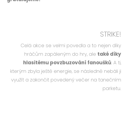
STRIKE!
Celá akce se velmi povedla a to nejen díky
hráčům zapáleným do hry, ale
také díky
hlasitému povzbuzování fanoušků
. A ti,
kterým zbyla ještě energie, se následně nebáli ji
využít a zakončit povedený večer na tanečním
parketu.