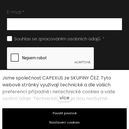
E-mail
*
*
Souhlas se zpracováním
osobních údajů
Jsme společnost CAPEXUS ze SKUPINY ČEZ. Tyto
Odeslat
webové stránky využívají technické a dle vašich
preferencí případně i netechnické cookies a vaše
více
osobní údaje. Technické cookies jsou nezbytné
k fungování webové stránky. Netechnické cookies
slouží zejména k přizpůsobení webové stránky vašim
Povolit povinné
preferencím, k personalizaci reklam a analytice. Pro
Nastavení cookies
sběr a zpracování netechnických cookies a vašich
Tento web běží na
solidpixels.