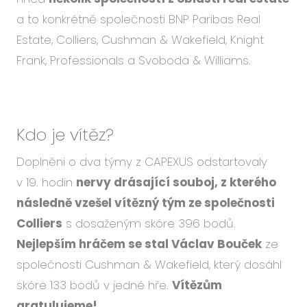
Událo
a to konkrétně společnosti BNP Paribas Real
Podc
Estate, Colliers, Cushman & Wakefield, Knight
O ná
Frank, Professionals a Svoboda & Williams.
Blog
Karié
Kdo je vítěz?
Doplněni o dva týmy z CAPEXUS odstartovaly
CS
EN
v 19. hodin
nervy drásající souboj, z kterého
následně vzešel vítězný tým ze společnosti
Colliers
s dosaženým skóre 396 bodů.
Nejlepším hráčem se stal Václav Bouček
ze
společnosti Cushman & Wakefield, který dosáhl
skóre 133 bodů v jedné hře.
Vítězům
gratulujeme!