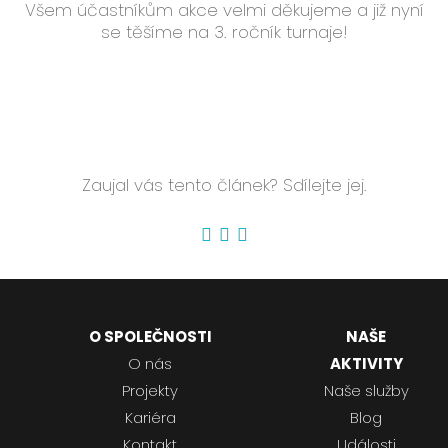
Všem účastníkům akce velmi děkujeme a již nyní
se těšíme na 3. ročník turnaje!
Zaujal vás tento článek? Sdílejte jej.
O SPOLEČNOSTI
NAŠE
O nás
AKTIVITY
Projekty
Naše služby
Kariéra
Blog
Kontakt
Události