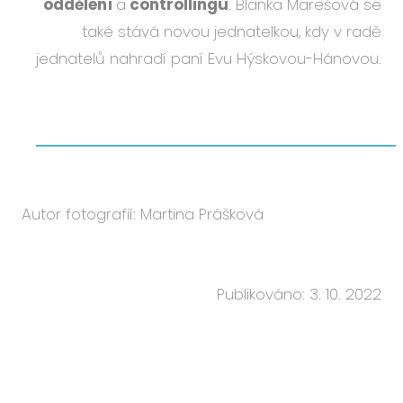
oddělení
a
controllingu
. Blanka Marešová se
také stává novou jednatelkou, kdy v radě
jednatelů nahradí paní Evu Hýskovou-Hánovou.
Autor fotografií: Martina Prášková
Publikováno: 3. 10. 2022