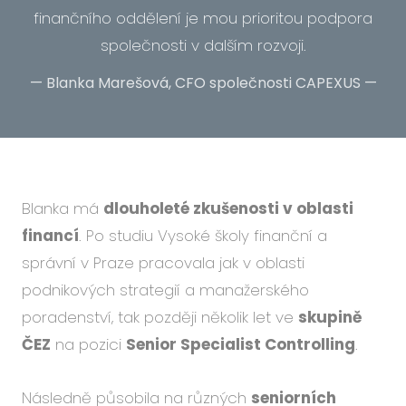
finančního oddělení je mou prioritou podpora
společnosti v dalším rozvoji.
—
Blanka Marešová, CFO společnosti CAPEXUS
—
Blanka má
dlouholeté zkušenosti v oblasti
financí
. Po studiu Vysoké školy finanční a
správní v Praze pracovala jak v oblasti
podnikových strategií a manažerského
poradenství, tak později několik let ve
skupině
ČEZ
na pozici
Senior Specialist Controlling
.
Následně působila na různých
seniorních