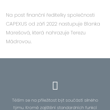
Událo
Podc
Na post finanční ředitelky společnosti
O ná
CAPEXUS od září 2022 nastupuje Blanka
Blog
Marešová, která nahrazuje Terezu
Karié
Mádrovou.
CS
EN
Těším se na příležitost být součástí silného
týmu. Kromě zajištění standardních funkcí