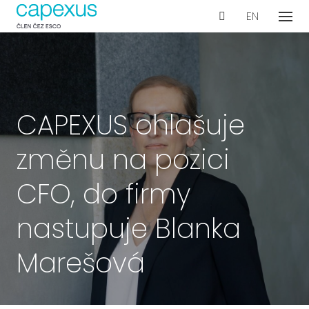
CS
EN
Menu
Naše
De
Wo
Con
CAPEXUS ohlašuje
Ar
změnu na pozici
Ak
Int
CFO, do firmy
vyb
nastupuje Blanka
Te
Pr
Marešová
dok
Proje