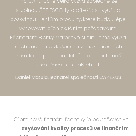
Pro CAPEXUS je velká výzva společně se
skupinou ČEZ ESCO tyto příležitosti využít a
poskytnou klientům produkty, které budou lépe
vyhovovat jejich akuálním požadavkům.
Příchodem Blanky Marešové si slibujeme využití
jejích znalostí a zkušeností z mezinárodních
firem, které posunou dál růst a stabilitu naší
společnosti do dalších let.
—
Daniel Matula, jednatel společnosti CAPEXUS
—
Cílem nové finanční ředitelky je pokračovat ve
zvyšování kvality procesů ve finančním