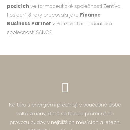
pozicích
ve farmaceutické společnosti Zentiva.
Poslední 3 roky pracovala jako
Finance
Business Partner
v Paříži ve farmaceutické
společnosti SANOFI.
Na trhu s energiemi probíhají v současné době
velké změny, které se budou promítat do
provozu budov v nejbližších měsících a letech.