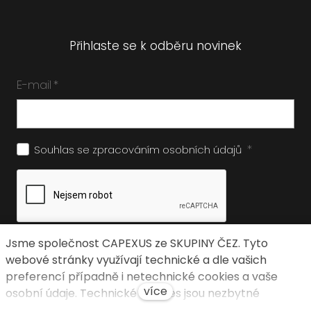
Přihlaste se k odběru novinek
E-mail
*
*
Souhlas se zpracováním
osobních údajů
Jsme společnost CAPEXUS ze SKUPINY ČEZ. Tyto
Odeslat
webové stránky využívají technické a dle vašich
preferencí případně i netechnické cookies a vaše
více
osobní údaje. Technické cookies jsou nezbytné
k fungování webové stránky. Netechnické cookies