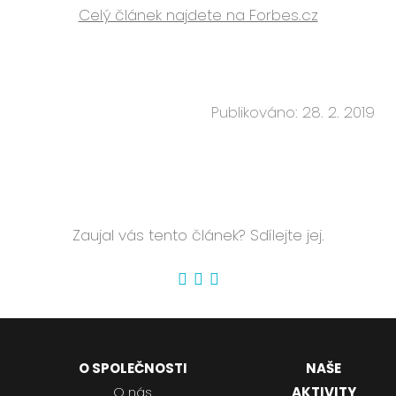
Celý článek najdete na Forbes.cz
Publikováno: 28. 2. 2019
Zaujal vás tento článek? Sdílejte jej.
O SPOLEČNOSTI
NAŠE
O nás
AKTIVITY