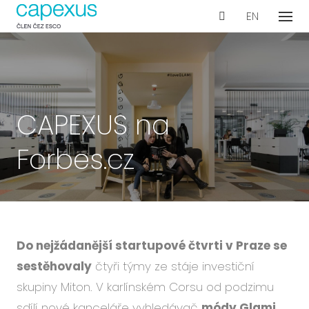
CS
EN
Menu
Naše
De
Wo
Con
CAPEXUS na
Ar
Forbes.cz
Ak
Int
vyb
Te
Pr
Do nejžádanější startupové čtvrti v Praze se
dok
sestěhovaly
čtyři týmy ze stáje investiční
skupiny Miton. V karlínském Corsu od podzimu
Proje
sdílí nové kanceláře vyhledávač
módy Glami,