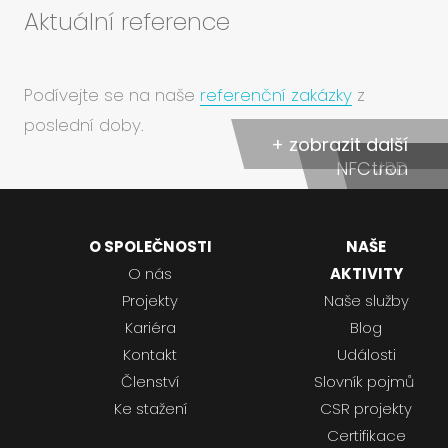
Aktuální reference
Podívejte se na naše
referenční zakázky
z
poslední doby.
+ zobrazit další
NFCtron
JRD
O SPOLEČNOSTI
NAŠE
O nás
AKTIVITY
Projekty
Naše služby
Kariéra
Blog
Kontakt
Události
Členství
Slovník pojmů
Ke stažení
CSR projekty
Certifikace