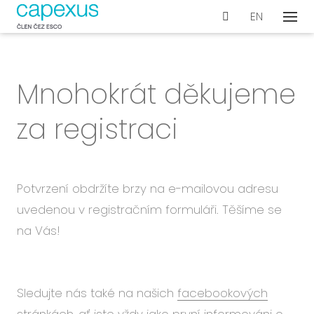
CS
EN
Menu
Naše
De
Mnohokrát děkujeme
Wo
Con
za registraci
Ar
Ak
Int
Potvrzení obdržíte brzy na e-mailovou adresu
vyb
uvedenou v registračním formuláři. Těšíme se
Te
na Vás!
Pr
dok
Sledujte nás také na našich
facebookových
Proje