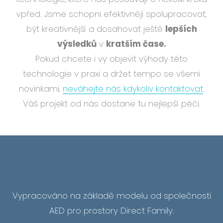
vpřed. Jsme schopni efektivněji spolupracovat,
být kreativnější a dosahovat ještě
lepších
výsledků
v
kratším čase.
Pokud chcete i vy objevit výhody této
technologie v praxi a držet tempo se všemi
novinkami,
neváhejte nás kdykoliv kontaktovat
.
Váš projekt od nás dostane tu nejlepší péči.
Vypracováno na základě modelu od společnosti
AED pro prostory Direct Family.