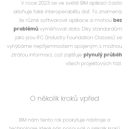
V roce 2023 se ve světě BIM aplikací často
skloňuje také interoperabilitu dat. To znamená,
že různé softwarové aplikace si mohou
bez
problémů
vyměňovat data. Díky standardům
jako jsou IFC (Industry Foundation Classes) se
vyhýbáme nepříjemnostem spojeným s možnou
ztrátou informací, což zajišťuje
plynulý průběh
všech projektových fází.
O několik kroků vpřed
BIM nám tento rok poskytuje nástroje a
technologie, které nás posouvají o několik kroků