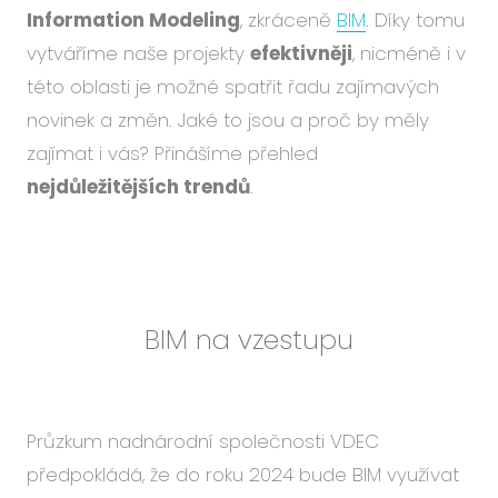
Událo
Information Modeling
, zkráceně
BIM
. Díky tomu
Podc
vytváříme naše projekty
efektivněji
, nicméně i v
této oblasti je možné spatřit řadu zajímavých
O ná
novinek a změn. Jaké to jsou a proč by měly
Blog
zajímat i vás? Přinášíme přehled
Karié
nejdůležitějších trendů
.
CS
EN
BIM na vzestupu
Průzkum nadnárodní společnosti VDEC
předpokládá, že do roku 2024 bude BIM využívat