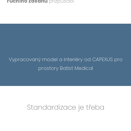
ručního zásahu
přizpůsobí.
Vypracovaný model a interiéry od CAPEXUS pro
prostory Batist Medical
Standardizace je třeba